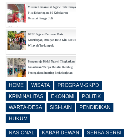
(0 Reply(s))
Musim Kemarau di Ngawi Tak Hanya
Picu Kekeringan, 66 Kebakaran
Tercatat hingga Juli
(0 Reply(s))
BPBD Ngawi Perbarui Data
Kekeringan, Delapan Desa Kini Masuk
Wilayah Terdampak
(0 Reply(s))
Bangunrejo Kidul Ngawi Tingkatkan
Kesadaran Warga Melalui Rembug
Pencegahan Stunting Berkelanjutan
(0 Reply(s))
HOME
WISATA
PROGRAM-SKPD
Realisasi Pembangunan Pasar Beran
Ngawi Fokus di Eks Rumdin Wakil
KRIMINALITAS
EKONOMI
POLITIK
Bupati
WARTA-DESA
SISI-LAIN
PENDIDIKAN
(0 Reply(s))
HUKUM
NASIONAL
KABAR DEWAN
SERBA-SERBI