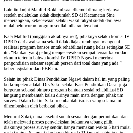
Lain itu lanjut Mahfud Rokhani saat ditemui diruang kerjanya
setelah melakukan sidak disejumlah SD di Kecamatan Sine
menerangkan, kekecewaan selaku wakil rakyat sudah dari awal
mulai peluncuran program senilai miliaran tersebut.
Kata Mahfud (panggilan akrabnya-red), pihaknya selaku komisi IV
DPRD dari awal sama sekali tidak diajak rembugan mengenai
realisasi program bansos untuk rehabilitasi ruang kelas setingkat SD
itu. “Bahkan yang paling mengecewakan sempat tersiar kabar dari
oknum tertentu bahwa komisi IV DPRD Ngawi menerima
pengondisian sebesar sepuluh persen dari total dana yang ada,”
beber legislator dari PBR ini.
Selain itu pihak Dinas Pendidikan Ngawi dalam hal ini yang paling
berkompeten adalah Drs Sakri selaku Kasi Pendidikan Dasar juga
berperan sebagai pimpro program bantuan sosial rehabilitasi SD
langsung membantah kalau dirinya main mata dengan pihak tim
survey. Dalam hal ini Sakri membantah isu-isu yang selama ini
dihembuskan oleh berbagai pihak.
Menurut Sakri, dana tersebut sudah sesuai dengan peruntukan dan
telah melewati proses penyeleksian bukannya tebang pilih,
diakuinya proses survey sendiri hanya memakan waktu 5 hari mulai
pada tanggal 6 januari dan berakhir pada 11 januari sehingga tim