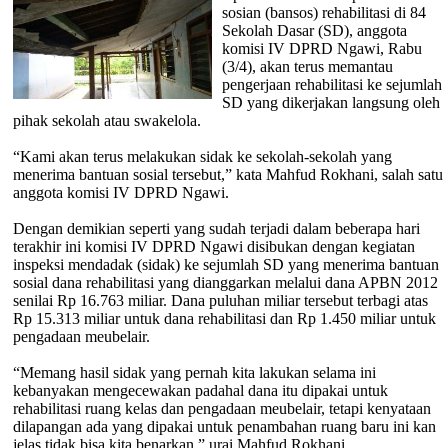
sosian (bansos) rehabilitasi di 84
Sekolah Dasar (SD), anggota
komisi IV DPRD Ngawi, Rabu
(3/4), akan terus memantau
pengerjaan rehabilitasi ke sejumlah
SD yang dikerjakan langsung oleh
pihak sekolah atau swakelola.
“Kami akan terus melakukan sidak ke sekolah-sekolah yang
menerima bantuan sosial tersebut,” kata Mahfud Rokhani, salah satu
anggota komisi IV DPRD Ngawi.
Dengan demikian seperti yang sudah terjadi dalam beberapa hari
terakhir ini komisi IV DPRD Ngawi disibukan dengan kegiatan
inspeksi mendadak (sidak) ke sejumlah SD yang menerima bantuan
sosial dana rehabilitasi yang dianggarkan melalui dana APBN 2012
senilai Rp 16.763 miliar. Dana puluhan miliar tersebut terbagi atas
Rp 15.313 miliar untuk dana rehabilitasi dan Rp 1.450 miliar untuk
pengadaan meubelair.
“Memang hasil sidak yang pernah kita lakukan selama ini
kebanyakan mengecewakan padahal dana itu dipakai untuk
rehabilitasi ruang kelas dan pengadaan meubelair, tetapi kenyataan
dilapangan ada yang dipakai untuk penambahan ruang baru ini kan
jelas tidak bisa kita benarkan,” urai Mahfud Rokhani .