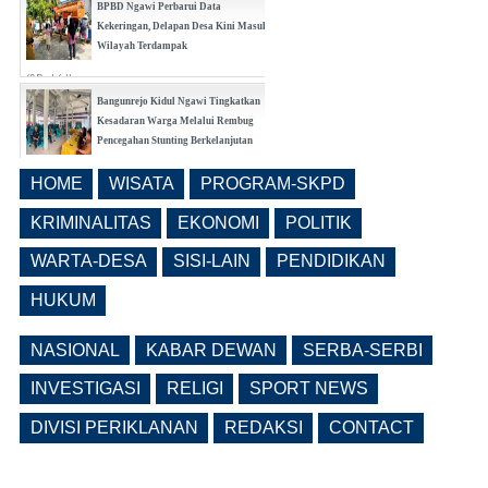
BPBD Ngawi Perbarui Data
Kekeringan, Delapan Desa Kini Masuk
Wilayah Terdampak
(0 Reply(s))
Bangunrejo Kidul Ngawi Tingkatkan
Kesadaran Warga Melalui Rembug
Pencegahan Stunting Berkelanjutan
(0 Reply(s))
HOME
WISATA
PROGRAM-SKPD
Realisasi Pembangunan Pasar Beran
Ngawi Fokus di Eks Rumdin Wakil
KRIMINALITAS
EKONOMI
POLITIK
Bupati
WARTA-DESA
SISI-LAIN
PENDIDIKAN
(0 Reply(s))
HUKUM
NASIONAL
KABAR DEWAN
SERBA-SERBI
INVESTIGASI
RELIGI
SPORT NEWS
DIVISI PERIKLANAN
REDAKSI
CONTACT