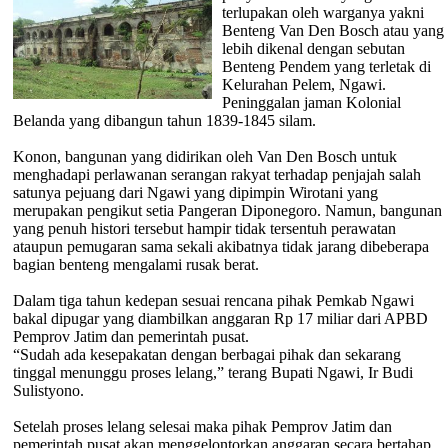
terlupakan oleh warganya yakni
Benteng Van Den Bosch atau yang
lebih dikenal dengan sebutan
Benteng Pendem yang terletak di
Kelurahan Pelem, Ngawi.
Peninggalan jaman Kolonial
Belanda yang dibangun tahun 1839-1845 silam.
Konon, bangunan yang didirikan oleh Van Den Bosch untuk
menghadapi perlawanan serangan rakyat terhadap penjajah salah
satunya pejuang dari Ngawi yang dipimpin Wirotani yang
merupakan pengikut setia Pangeran Diponegoro. Namun, bangunan
yang penuh histori tersebut hampir tidak tersentuh perawatan
ataupun pemugaran sama sekali akibatnya tidak jarang dibeberapa
bagian benteng mengalami rusak berat.
Dalam tiga tahun kedepan sesuai rencana pihak Pemkab Ngawi
bakal dipugar yang diambilkan anggaran Rp 17 miliar dari APBD
Pemprov Jatim dan pemerintah pusat.
“Sudah ada kesepakatan dengan berbagai pihak dan sekarang
tinggal menunggu proses lelang,” terang Bupati Ngawi, Ir Budi
Sulistyono.
Setelah proses lelang selesai maka pihak Pemprov Jatim dan
pemerintah pusat akan menggelontorkan anggaran secara bertahap