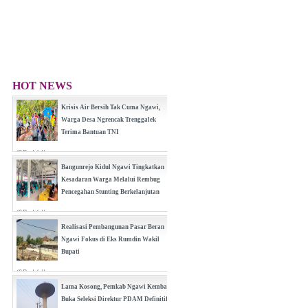
HOT NEWS
Krisis Air Bersih Tak Cuma Ngawi,
Warga Desa Ngrencak Trenggalek
Terima Bantuan TNI
(0 Reply(s))
Bangunrejo Kidul Ngawi Tingkatkan
Kesadaran Warga Melalui Rembug
Pencegahan Stunting Berkelanjutan
(0 Reply(s))
Realisasi Pembangunan Pasar Beran
Ngawi Fokus di Eks Rumdin Wakil
Bupati
(0 Reply(s))
Lama Kosong, Pemkab Ngawi Kembali
Buka Seleksi Direktur PDAM Definitif