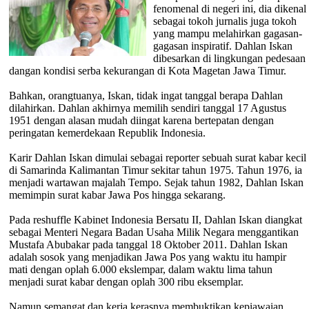
fenomenal di negeri ini, dia dikenal
sebagai tokoh jurnalis juga tokoh
yang mampu melahirkan gagasan-
gagasan inspiratif. Dahlan Iskan
dibesarkan di lingkungan pedesaan
dangan kondisi serba kekurangan di Kota Magetan Jawa Timur.
Bahkan, orangtuanya, Iskan, tidak ingat tanggal berapa Dahlan
dilahirkan. Dahlan akhirnya memilih sendiri tanggal 17 Agustus
1951 dengan alasan mudah diingat karena bertepatan dengan
peringatan kemerdekaan Republik Indonesia.
Karir Dahlan Iskan dimulai sebagai reporter sebuah surat kabar kecil
di Samarinda Kalimantan Timur sekitar tahun 1975. Tahun 1976, ia
menjadi wartawan majalah Tempo. Sejak tahun 1982, Dahlan Iskan
memimpin surat kabar Jawa Pos hingga sekarang.
Pada reshuffle Kabinet Indonesia Bersatu II, Dahlan Iskan diangkat
sebagai Menteri Negara Badan Usaha Milik Negara menggantikan
Mustafa Abubakar pada tanggal 18 Oktober 2011. Dahlan Iskan
adalah sosok yang menjadikan Jawa Pos yang waktu itu hampir
mati dengan oplah 6.000 ekslempar, dalam waktu lima tahun
menjadi surat kabar dengan oplah 300 ribu eksemplar.
Namun semangat dan kerja kerasnya membuktikan kepiawaian