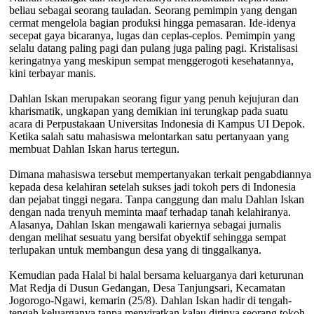
beliau sebagai seorang tauladan. Seorang pemimpin yang dengan
cermat mengelola bagian produksi hingga pemasaran. Ide-idenya
secepat gaya bicaranya, lugas dan ceplas-ceplos. Pemimpin yang
selalu datang paling pagi dan pulang juga paling pagi. Kristalisasi
keringatnya yang meskipun sempat menggerogoti kesehatannya,
kini terbayar manis.
Dahlan Iskan merupakan seorang figur yang penuh kejujuran dan
kharismatik, ungkapan yang demikian ini terungkap pada suatu
acara di Perpustakaan Universitas Indonesia di Kampus UI Depok.
Ketika salah satu mahasiswa melontarkan satu pertanyaan yang
membuat Dahlan Iskan harus tertegun.
Dimana mahasiswa tersebut mempertanyakan terkait pengabdiannya
kepada desa kelahiran setelah sukses jadi tokoh pers di Indonesia
dan pejabat tinggi negara. Tanpa canggung dan malu Dahlan Iskan
dengan nada trenyuh meminta maaf terhadap tanah kelahiranya.
Alasanya, Dahlan Iskan mengawali kariernya sebagai jurnalis
dengan melihat sesuatu yang bersifat obyektif sehingga sempat
terlupakan untuk membangun desa yang di tinggalkanya.
Kemudian pada Halal bi halal bersama keluarganya dari keturunan
Mat Redja di Dusun Gedangan, Desa Tanjungsari, Kecamatan
Jogorogo-Ngawi, kemarin (25/8). Dahlan Iskan hadir di tengah-
tengah keluarganya tanpa menyiratkan kalau dirinya seorang tokoh