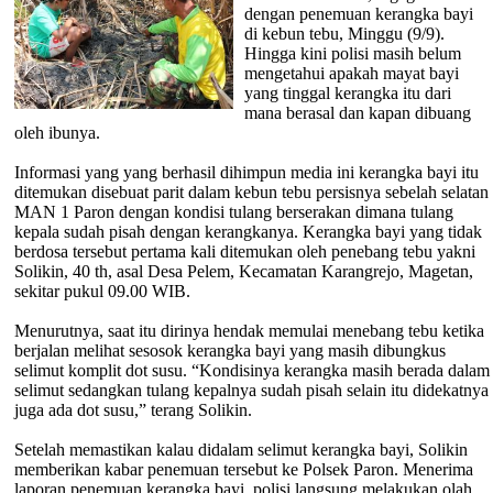
dengan penemuan kerangka bayi
di kebun tebu, Minggu (9/9).
Hingga kini polisi masih belum
mengetahui apakah mayat bayi
yang tinggal kerangka itu dari
mana berasal dan kapan dibuang
oleh ibunya.
Informasi yang yang berhasil dihimpun media ini kerangka bayi itu
ditemukan disebuat parit dalam kebun tebu persisnya sebelah selatan
MAN 1 Paron dengan kondisi tulang berserakan dimana tulang
kepala sudah pisah dengan kerangkanya. Kerangka bayi yang tidak
berdosa tersebut pertama kali ditemukan oleh penebang tebu yakni
Solikin, 40 th, asal Desa Pelem, Kecamatan Karangrejo, Magetan,
sekitar pukul 09.00 WIB.
Menurutnya, saat itu dirinya hendak memulai menebang tebu ketika
berjalan melihat sesosok kerangka bayi yang masih dibungkus
selimut komplit dot susu. “Kondisinya kerangka masih berada dalam
selimut sedangkan tulang kepalnya sudah pisah selain itu didekatnya
juga ada dot susu,” terang Solikin.
Setelah memastikan kalau didalam selimut kerangka bayi, Solikin
memberikan kabar penemuan tersebut ke Polsek Paron. Menerima
laporan penemuan kerangka bayi, polisi langsung melakukan olah