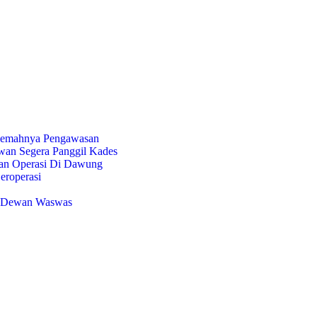
 Lemahnya Pengawasan
wan Segera Panggil Kades
kan Operasi Di Dawung
eroperasi
in Dewan Waswas