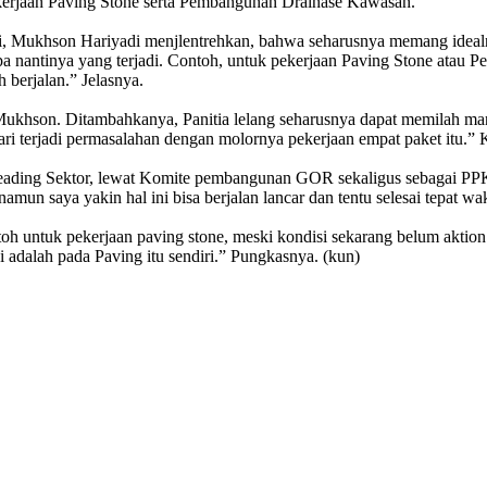
erjaan Paving Stone serta Pembangunan Drainase Kawasan.
Mukhson Hariyadi menjlentrehkan, bahwa seharusnya memang idealnya 
pa nantinya yang terjadi. Contoh, untuk pekerjaan Paving Stone atau
 berjalan.” Jelasnya.
 Mukhson. Ditambahkanya, Panitia lelang seharusnya dapat memilah man
ri terjadi permasalahan dengan molornya pekerjaan empat paket itu.” Ka
ing Sektor, lewat Komite pembangunan GOR sekaligus sebagai PPK, S
amun saya yakin hal ini bisa berjalan lancar dan tentu selesai tepat wa
ntoh untuk pekerjaan paving stone, meski kondisi sekarang belum aktio
i adalah pada Paving itu sendiri.” Pungkasnya. (kun)