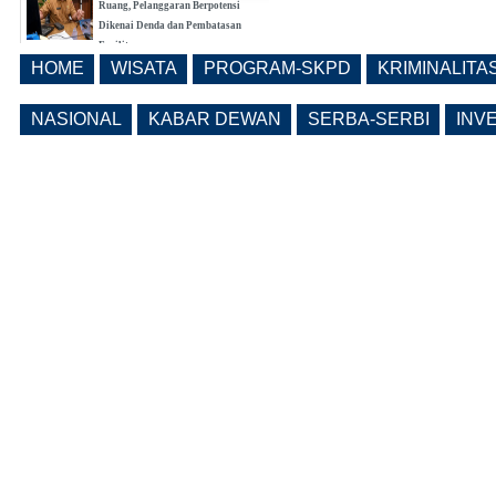
Ruang, Pelanggaran Berpotensi
Dikenai Denda dan Pembatasan
Fasilitas
HOME
WISATA
PROGRAM-SKPD
KRIMINALITA
(0 Reply(s))
Ngawi Masuk 20 Besar Nasional
Realisasi Pendapatan Daerah, Belanja
NASIONAL
KABAR DEWAN
SERBA-SERBI
INV
APBD Tiga Besar Jatim
(0 Reply(s))