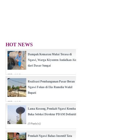
HOT NEWS
Dampak Kemarau Mulai Terasa di
Ngawi, Warga Kiyonten Andalkan Air
dari Dasar Sungai
(0 Reply(s))
Realisasi Pembangunan Pasar Beran
Ngawi Fokus di Eks Rumdin Wakil
Bupati
(0 Reply(s))
Lama Kosong, Pemkab Ngawi Kembali
Buka Seleksi Direktur PDAM Definitif
(0 Reply(s))
Pemkab Ngawi Bahas Insentif Tata