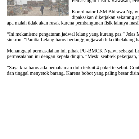
Pemasangan Listrik Kawasan, Pek
Koordinator LSM Bhirawa Ngawi, 
dipaksakan dikerjakan sekarang a
apa malah tidak akan rusak karena pembangunan fisik lainnya masih
“Ini mekanisme pengaturan jadwal lelang yang kurang pas.” Jelas
sinkron. “Panitia Lelang harus bertanggungjawab bila dibelakang ha
Menanggapi permasalahan ini, pihak PU-BMCK Ngawi sebagai Lead
permasalahan ini dengan kepala dingin. “Meski seabrek pekerjaan, n
“Saya kira harus ada pemahaman dulu terkait 4 paket tersebut. Co
dan tinggal menyetok barang. Karena bobot yang paling besar disin