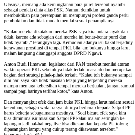
Ulasnya, memang ada kemungkinan para purel tersebut nyambi
sebagai penjaja cinta alias PSK. Namun demikian untuk
membuktikan para perempuan ini mempunyai profesi ganda perlu
pembuktian dan tidak mudah menilai sesuai penampilanya.
“Kalau mereka dikatakan mereka PSK saya kira antara layak dan
tidak, karena ada sebagian dari mereka ini benar-benar purel dan
tidak nyambi,” terangnya lagi. Kemudian adanya isu bakal terjadiny
kerawanan prostitusi di tempat PKL bila jam bukanya hingga larut
malam langsung ditanggapi anggota DPRD Ngawi.
Anton Budi Himawan, legislator dari PAN tersebut menilai aturan
waktu operasi PKL sebetulnya tidak terlalu masalah dan merupakan
bagian dari strategi pihak-pihak terkait. “Kalau toh bukanya sampai
dini hari saya kira tidak masalah tetapi yang terpenting mereka
mampu menjaga kebersihan tempat mereka berjualan, jangan sampai
sampai pagi harinya terlihat kotor,” kata Anton.
Dan menyangkut efek dari jam buka PKL hingga larut malam sesuai
ketentuan, sebagai wakil rakyat dirinya berharap kepada Satpol PP
harus bekerja sebagaimana mestinya. “Soal bicara efek saya kira
bisa diminimalisir misalkan Satpol PP kalau malam seringlah ke
lapangan jadi hal-hal negative bisa ditekan dan kepada PU tolong
dipasangkan lampu yang cukup terang dikawasan tersebut,”
bebernya. (pr/k-SN)