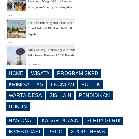
Kesadaran Warga Melalui Rembug
Pencegahan Stunting Berkelanjutan
(0 Reply(s))
Realisasi Pembangunan Pasar Beran
Ngawi Fokus di Eks Rumdin Wakil
Bupati
(0 Reply(s))
Lama Kosong, Pemkab Ngawi Kembali
Buka Seleksi Direktur PDAM Definitif
(0 Reply(s))
HOME
WISATA
PROGRAM-SKPD
Pemkab Ngawi Bahas Insentif Tata
Ruang, Pelanggaran Berpotensi
KRIMINALITAS
EKONOMI
POLITIK
Dikenai Denda dan Pembatasan
Fasilitas
WARTA-DESA
SISI-LAIN
PENDIDIKAN
(0 Reply(s))
HUKUM
NASIONAL
KABAR DEWAN
SERBA-SERBI
INVESTIGASI
RELIGI
SPORT NEWS