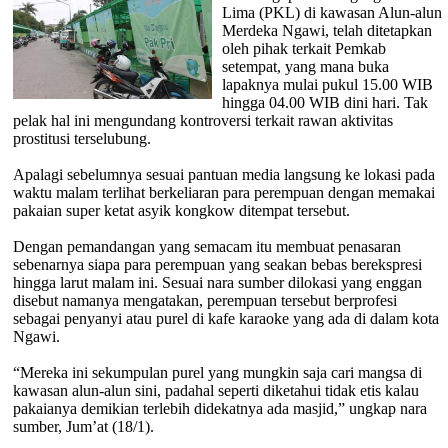
Lima (PKL) di kawasan Alun-alun
Merdeka Ngawi, telah ditetapkan
oleh pihak terkait Pemkab
setempat, yang mana buka
lapaknya mulai pukul 15.00 WIB
hingga 04.00 WIB dini hari. Tak
pelak hal ini mengundang kontroversi terkait rawan aktivitas
prostitusi terselubung.
Apalagi sebelumnya sesuai pantuan media langsung ke lokasi pada
waktu malam terlihat berkeliaran para perempuan dengan memakai
pakaian super ketat asyik kongkow ditempat tersebut.
Dengan pemandangan yang semacam itu membuat penasaran
sebenarnya siapa para perempuan yang seakan bebas berekspresi
hingga larut malam ini. Sesuai nara sumber dilokasi yang enggan
disebut namanya mengatakan, perempuan tersebut berprofesi
sebagai penyanyi atau purel di kafe karaoke yang ada di dalam kota
Ngawi.
“Mereka ini sekumpulan purel yang mungkin saja cari mangsa di
kawasan alun-alun sini, padahal seperti diketahui tidak etis kalau
pakaianya demikian terlebih didekatnya ada masjid,” ungkap nara
sumber, Jum’at (18/1).