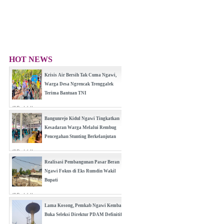
HOT NEWS
Krisis Air Bersih Tak Cuma Ngawi,
Warga Desa Ngrencak Trenggalek
Terima Bantuan TNI
(0 Reply(s))
Bangunrejo Kidul Ngawi Tingkatkan
Kesadaran Warga Melalui Rembug
Pencegahan Stunting Berkelanjutan
(0 Reply(s))
Realisasi Pembangunan Pasar Beran
Ngawi Fokus di Eks Rumdin Wakil
Bupati
(0 Reply(s))
Lama Kosong, Pemkab Ngawi Kembali
Buka Seleksi Direktur PDAM Definitif