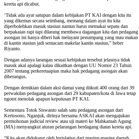
kereta api dicabut.
‘Tidak ada ayat satupun dalam kebijakan PT KAI dengan kita itu
yang dikemas secara seimbang, memang dalam ayat itu kita
diperbolehkan masuk stasiun namun harus memakai sepatu dan
berpakaian rapi tapi dilarang membawa dagangan kita dan pedagang
asongan ini hanya diberi hak melayani penumpang yang mau makan
di kantin stasiun jadi semacam makelar kantin stasiun,” beber
Riyanto.
Dengan adanya larangan sesuai kebijakan tersebut jelasnya tidak
masuk akal apalagi kalau dikaitkan dengan UU Nomor 23 Tahun
2007 tentang perkeretaapian maka hak pedagang asongan akan
diberangus.
Dengan demikian dalam aksi damai yang diikuti 400 orang dari 39
perwakilan pedagang asongan dari 29 kabupaten/kota di Jawa tetap
ngotot menolak apapun keputusan PT KAI.
Sementara Totok Siswanto salah satu pedagang asongan dari
Kertosono, Nganjuk, dirinya bersama ASKAI akan mengajukan
permohonan judicial review atau uji materi ke Mahkamah Agung
(MA) menyangkut aturan pelarangan berdagang diatas kereta api.
“Kita akan didukung oleh legislative dari masing-masing daerah