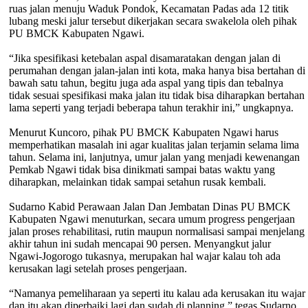
ruas jalan menuju Waduk Pondok, Kecamatan Padas ada 12 titik
lubang meski jalur tersebut dikerjakan secara swakelola oleh pihak
PU BMCK Kabupaten Ngawi.
“Jika spesifikasi ketebalan aspal disamaratakan dengan jalan di
perumahan dengan jalan-jalan inti kota, maka hanya bisa bertahan di
bawah satu tahun, begitu juga ada aspal yang tipis dan tebalnya
tidak sesuai spesifikasi maka jalan itu tidak bisa diharapkan bertahan
lama seperti yang terjadi beberapa tahun terakhir ini,” ungkapnya.
Menurut Kuncoro, pihak PU BMCK Kabupaten Ngawi harus
memperhatikan masalah ini agar kualitas jalan terjamin selama lima
tahun. Selama ini, lanjutnya, umur jalan yang menjadi kewenangan
Pemkab Ngawi tidak bisa dinikmati sampai batas waktu yang
diharapkan, melainkan tidak sampai setahun rusak kembali.
Sudarno Kabid Perawaan Jalan Dan Jembatan Dinas PU BMCK
Kabupaten Ngawi menuturkan, secara umum progress pengerjaan
jalan proses rehabilitasi, rutin maupun normalisasi sampai menjelang
akhir tahun ini sudah mencapai 90 persen. Menyangkut jalur
Ngawi-Jogorogo tukasnya, merupakan hal wajar kalau toh ada
kerusakan lagi setelah proses pengerjaan.
“Namanya pemeliharaan ya seperti itu kalau ada kerusakan itu wajar
dan itu akan diperbaiki lagi dan sudah di planning,” tegas Sudarno.