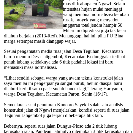
ruas di Kabupaten Ngawi. Selain
intensitas hujan mulai meninggi
yang membuat normalisasi kembali
rusak, proyek yang menyedot
anggaran total jendra hampir 50
Miliar ini diprediksi juga tak kelar
ditahun berjalan (2013-Red). Menanggapi hal ini, piha PU Bina
marga setempat masih dianggap wajar.
Sesuai pengamatan media ruas jalan Desa Teguhan, Kecamatan
Paron menuju Desa Jatigembol, Kecamatan Kedunggalar terlihat
penuh lubang setidaknya ada 6 titik padahal lokasi ini baru
memasuki masa normalisasi.
“Lihat sendiri sebagai warga yang awam teknis konstruksi jalan
saya menilai ini pengerjaanya sangat buruk, belum diaspal baru
ditaburi kerikil sama pasir sudah hancur lagi,” terang Hariyanto,
warga Desa Teguhan, Kecamatan Paron, Senin (16/17).
Sementara sesuai penuturan Kuncoro Sayekti salah satu analisis
konstruksi jalan di Ngawi menjelaskan, kondisi seperti di ruas jalan
Teguhan-Jatigembol juga terjadi dibeberapa titik lain.
Bebernya, seperti ruas jalan Dungus-Ploso ada 2 titik lubang
kerusakan jalan, Pandean-Jatimulyo ditemukan 3 titik kerusakan dan