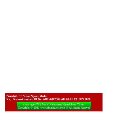
Penerbit: PT Sinar Ngawi Media
Kep. Kemenkumham RI No: AHU-0007982.AH.04.01.TAHUN 2020
sinar ngawi™ | Portal Kabupaten Ngawi Jawa Timur
Copyright © 2021 www.sinarngawi.com ® All rights reserved