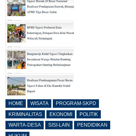
Ngawi Masuk 20 Besar Nasional
Realisasi Pendapatan Daerah, Belanja
APBD Tiga Besar Jatim
(0 Reply(s))
BPBD Ngawi Perbarui Data
Kekeringan, Delapan Desa Kini Masuk
Wilayah Terdampak
(0 Reply(s))
Bangunrejo Kidul Ngawi Tingkatkan
Kesadaran Warga Melalui Rembug
Pencegahan Stunting Berkelanjutan
(0 Reply(s))
Realisasi Pembangunan Pasar Beran
Ngawi Fokus di Eks Rumdin Wakil
Bupati
(0 Reply(s))
HOME
WISATA
PROGRAM-SKPD
Lama Kosong, Pemkab Ngawi Kembali
Buka Seleksi Direktur PDAM Definitif
KRIMINALITAS
EKONOMI
POLITIK
(0 Reply(s))
WARTA-DESA
SISI-LAIN
PENDIDIKAN
HUKUM