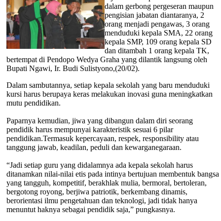
dalam gerbong pergeseran maupun
pengisian jabatan diantaranya, 2
orang menjadi pengawas, 3 orang
menduduki kepala SMA, 22 orang
kepala SMP, 109 orang kepala SD
dan ditambah 1 orang kepala TK,
bertempat di Pendopo Wedya Graha yang dilantik langsung oleh
Bupati Ngawi, Ir. Budi Sulistyono,(20/02).
Dalam sambutannya, setiap kepala sekolah yang baru menduduki
kursi harus berupaya keras melakukan inovasi guna meningkatkan
mutu pendidikan.
Paparnya kemudian, jiwa yang dibangun dalam diri seorang
pendidik harus mempunyai karakteristik sesuai 6 pilar
pendidikan.Termasuk kepercayaan, respek, responsibility atau
tanggung jawab, keadilan, peduli dan kewarganegaraan.
“Jadi setiap guru yang didalamnya ada kepala sekolah harus
ditanamkan nilai-nilai etis pada intinya bertujuan membentuk bangsa
yang tangguh, kompetitif, berakhlak mulia, bermoral, bertoleran,
bergotong royong, berjiwa patriotik, berkembang dinamis,
berorientasi ilmu pengetahuan dan teknologi, jadi tidak hanya
menuntut haknya sebagai pendidik saja,” pungkasnya.