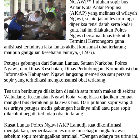
NGAWI™ Puluhan sopir bus
Antar Kota Antar Propinsi
(AKAP) yang melintas di wilayah
Ngawi, selain jalani tes urin juga
diperiksa tensi darah serta kadar
gula. hal ini dilakukan Polres
Ngawi bersama dinas terkait di
Terminal Kertonegoro guna
antisipasi terjadinya laka lantas akibat konsumsi obat terlarang
maupun gangguan kesehatan lainnya, (12/05).
Petugas gabungan dari Satuan Lantas, Satuan Narkoba, Polres
Ngawi, dan Dinas Kesehatan, Dinas Perhubungan, Komunikasi dan
Informatika Kabupaten Ngawi langsung memeriksa satu persatu
sopir yang terindikasi mengkonsumsi obat terlarang.
Tes urin berikutnya dilakukan di salah satu rumah makan di sekitar
Watualang, Kecamatan Ngawi Kota, yang biasa dijadikan tempat
mangkal bus demikian pula awak bus. Dari puluhan sopir yang di
tes urinya petugas medis gabungan hasilnya nihil atau para sopir
diketahui negatif terhadap obat terlarang.
Kasat Lantas Polres Ngawi AKP Lamudji saat dikonfirmasi
mengatakan, pemeriksaaan tes urine ini sebagai langkah awal
sebelum sopir meninggalkan terminal. “Dengan adanya tes urine ini,