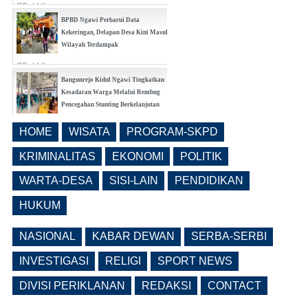
(0 Reply(s))
BPBD Ngawi Perbarui Data
Kekeringan, Delapan Desa Kini Masuk
Wilayah Terdampak
(0 Reply(s))
Bangunrejo Kidul Ngawi Tingkatkan
Kesadaran Warga Melalui Rembug
Pencegahan Stunting Berkelanjutan
(0 Reply(s))
HOME
WISATA
PROGRAM-SKPD
Realisasi Pembangunan Pasar Beran
Ngawi Fokus di Eks Rumdin Wakil
KRIMINALITAS
EKONOMI
POLITIK
Bupati
WARTA-DESA
SISI-LAIN
PENDIDIKAN
(0 Reply(s))
HUKUM
NASIONAL
KABAR DEWAN
SERBA-SERBI
INVESTIGASI
RELIGI
SPORT NEWS
DIVISI PERIKLANAN
REDAKSI
CONTACT