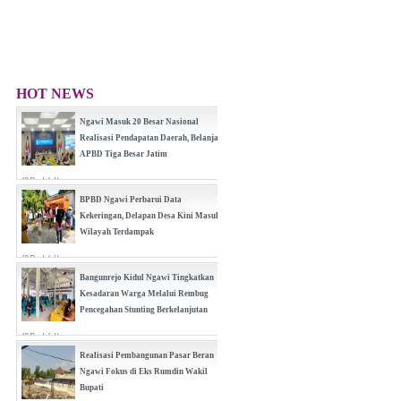
HOT NEWS
Ngawi Masuk 20 Besar Nasional
Realisasi Pendapatan Daerah, Belanja
APBD Tiga Besar Jatim
(0 Reply(s))
BPBD Ngawi Perbarui Data
Kekeringan, Delapan Desa Kini Masuk
Wilayah Terdampak
(0 Reply(s))
Bangunrejo Kidul Ngawi Tingkatkan
Kesadaran Warga Melalui Rembug
Pencegahan Stunting Berkelanjutan
(0 Reply(s))
Realisasi Pembangunan Pasar Beran
Ngawi Fokus di Eks Rumdin Wakil
Bupati