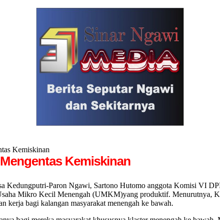
tas Kemiskinan
m Mengentas Kemiskinan
Kedungputri-Paron Ngawi, Sartono Hutomo anggota Komisi VI DPR
Usaha Mikro Kecil Menengah (UMKM)yang produktif. Menurutnya, KU
gan kerja bagi kalangan masyarakat menengah ke bawah.
nya bagi mereka masyarakat khususnya klaster menengah ke bawah. Ma