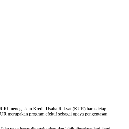
 RI menegaskan Kredit Usaha Rakyat (KUR) harus tetap
R merupakan program efektif sebagai upaya pengentasan
ka tetap harus dipertahankan dan lebih diperkuat lagi demi