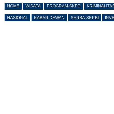
(0 Reply(s))
HOME
WISATA
PROGRAM-SKPD
KRIMINALITA
Lama Kosong, Pemkab Ngawi Kembali
Buka Seleksi Direktur PDAM Definitif
NASIONAL
KABAR DEWAN
SERBA-SERBI
INV
(0 Reply(s))