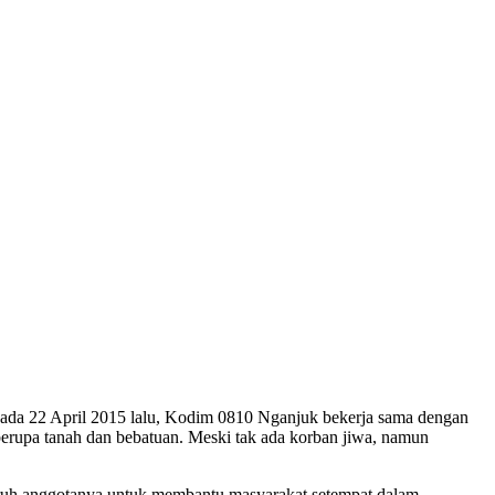
da 22 April 2015 lalu, Kodim 0810 Nganjuk bekerja sama dengan
berupa tanah dan bebatuan. Meski tak ada korban jiwa, namun
uruh anggotanya untuk membantu masyarakat setempat dalam