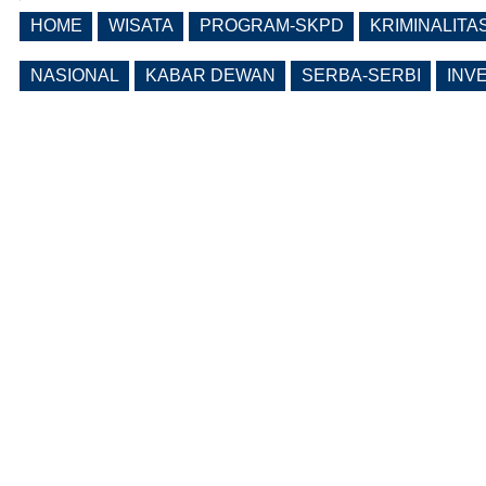
(0 Reply(s))
HOME
WISATA
PROGRAM-SKPD
KRIMINALITA
Lama Kosong, Pemkab Ngawi Kembali
Buka Seleksi Direktur PDAM Definitif
NASIONAL
KABAR DEWAN
SERBA-SERBI
INV
(0 Reply(s))