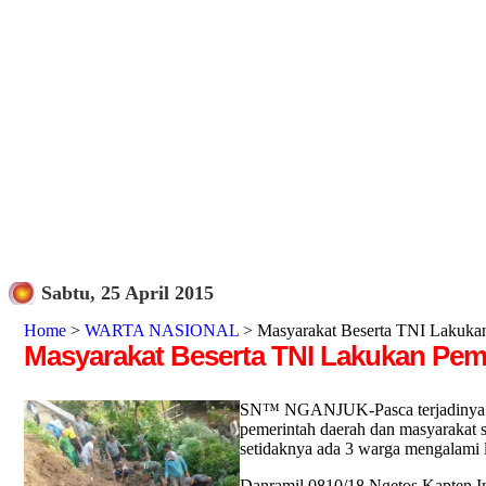
Sabtu, 25 April 2015
Home
>
WARTA NASIONAL
> Masyarakat Beserta TNI Lakukan
Masyarakat Beserta TNI Lakukan Pem
SN™ NGANJUK-Pasca terjadinya lon
pemerintah daerah dan masyarakat 
setidaknya ada 3 warga mengalami l
Danramil 0810/18 Ngetos Kapten I