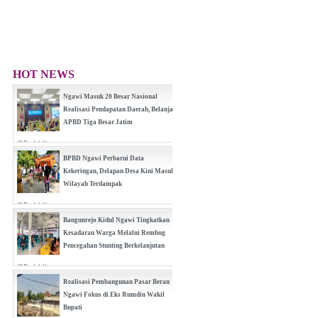
HOT NEWS
Ngawi Masuk 20 Besar Nasional
Realisasi Pendapatan Daerah, Belanja
APBD Tiga Besar Jatim
(0 Reply(s))
BPBD Ngawi Perbarui Data
Kekeringan, Delapan Desa Kini Masuk
Wilayah Terdampak
(0 Reply(s))
Bangunrejo Kidul Ngawi Tingkatkan
Kesadaran Warga Melalui Rembug
Pencegahan Stunting Berkelanjutan
(0 Reply(s))
Realisasi Pembangunan Pasar Beran
Ngawi Fokus di Eks Rumdin Wakil
Bupati