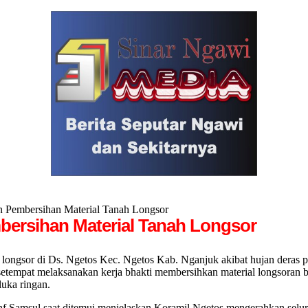
 Pembersihan Material Tanah Longsor
bersihan Material Tanah Longsor
gsor di Ds. Ngetos Kec. Ngetos Kab. Nganjuk akibat hujan deras pa
setempat melaksanakan kerja bhakti membersihkan material longsoran 
uka ringan.
nf Samsul saat ditemui menjelaskan Koramil Ngetos mengerahkan sel