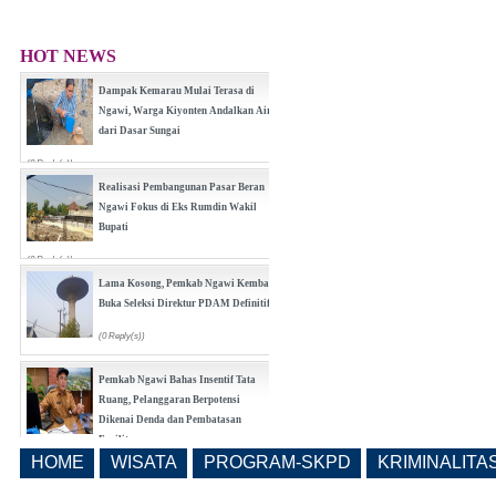
HOT NEWS
(0 Reply(s))
Dampak Kemarau Mulai Terasa di
Ngawi, Warga Kiyonten Andalkan Air
dari Dasar Sungai
(0 Reply(s))
Realisasi Pembangunan Pasar Beran
Ngawi Fokus di Eks Rumdin Wakil
Bupati
(0 Reply(s))
Lama Kosong, Pemkab Ngawi Kembali
Buka Seleksi Direktur PDAM Definitif
(0 Reply(s))
HOME
WISATA
PROGRAM-SKPD
KRIMINALITA
Pemkab Ngawi Bahas Insentif Tata
Ruang, Pelanggaran Berpotensi