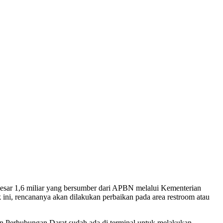
sar 1,6 miliar yang bersumber dari APBN melalui Kementerian
 ini, rencananya akan dilakukan perbaikan pada area restroom atau
jen Perhubungan Darat sudah ada di terminal untuk melakukan