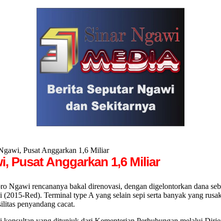
gawi, Pusat Anggarkan 1,6 Miliar
, Pusat Anggarkan 1,6 Miliar
gawi rencananya bakal direnovasi, dengan digelontorkan dana sebe
 (2015-Red). Terminal type A yang selain sepi serta banyak yang rusak
silitas penyandang cacat.
kni konsultan yang ditunjuk dari Kementerian Perhubungan melalui Dir