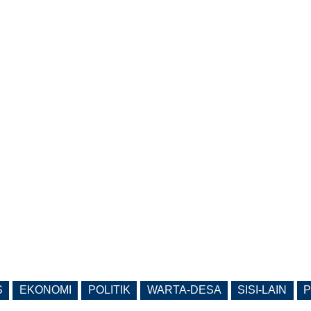
S
EKONOMI
POLITIK
WARTA-DESA
SISI-LAIN
P