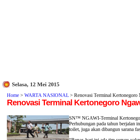
Selasa, 12 Mei 2015
Home
>
WARTA NASIONAL
> Renovasi Terminal Kertonegoro N
Renovasi Terminal Kertonegoro Ngawi
SN™ NGAWI-Terminal Kertonegoro N
Perhubungan pada tahun berjalan ini
toilet, juga akan dibangun sarana fa
“Benar, hari ini ada tim survey ya