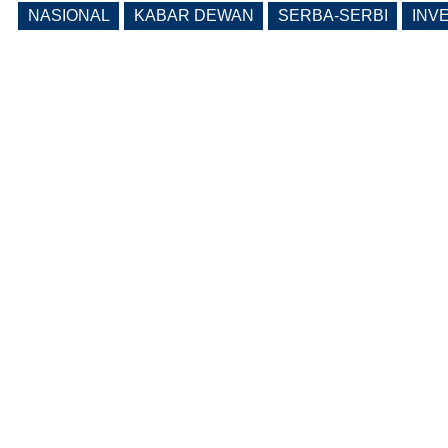
Dikenai Denda dan Pembatasan
NASIONAL
KABAR DEWAN
SERBA-SERBI
INV
Fasilitas
(0 Reply(s))