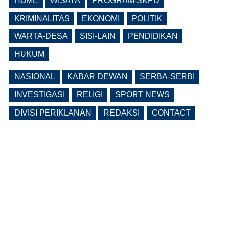
HOME
WISATA
PROGRAM-SKPD
Pemkab Ngawi Bahas Insentif Tata
Ruang, Pelanggaran Berpotensi
KRIMINALITAS
EKONOMI
POLITIK
Dikenai Denda dan Pembatasan
Fasilitas
WARTA-DESA
SISI-LAIN
PENDIDIKAN
(0 Reply(s))
HUKUM
NASIONAL
KABAR DEWAN
SERBA-SERBI
INVESTIGASI
RELIGI
SPORT NEWS
DIVISI PERIKLANAN
REDAKSI
CONTACT