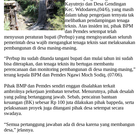
Kayutrejo dan Desa Gendingan
Kec. Widodaren,(04/6), yang masih
dalam tahap pengerjaan ternyata tak
melibatkan pendampingan tenaga
teknis. Atas insiden ini, pihak BPM
dan Pemdes setempat telah
menyusun peraturan bupati (Perbup) yang mengisyaratkan seluruh
pemerintah desa wajib mengangkat tenaga teknis saat melaksanakan
pembangunan di desa masing-masing.
“Perbup itu sudah ditanda tangani bupati dan mulai tahun ini sudah
bisa diterapkan, dan tenaga teknis itu bertugas membantu
perencanaan dan monitoring pembangunan di desa masing-masing,”
terang kepala BPM dan Pemdes Ngawi Moch Sodiq, (07/06).
Pihak BMP dan Pemdes sendiri enggan disalahkan terkait
ambrolnya pekerjaan jembatan tersebut. Menurutnya, pihak desalah
yang paling bertanggung jawab. Sebab, pencairan bantuan
keuangan (BK) sebesar Rp 100 juta dilakukan pihak bappeda, serta
pelaksanaan proyek juga ditangani pihak desa setempat secara
swadaya.
“Semua pertanggung jawaban ada di desa karena yang membangun
desa,” jelasnya.