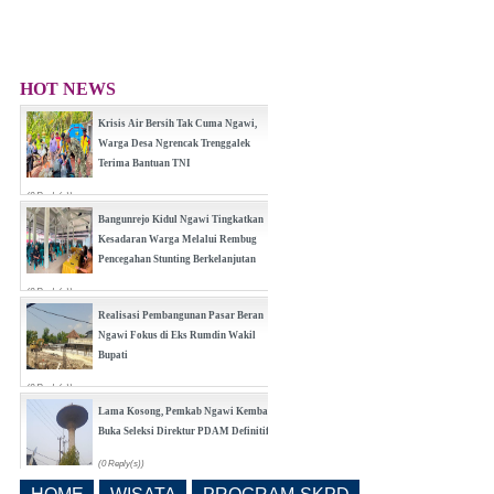
HOT NEWS
Krisis Air Bersih Tak Cuma Ngawi,
Warga Desa Ngrencak Trenggalek
Terima Bantuan TNI
(0 Reply(s))
Bangunrejo Kidul Ngawi Tingkatkan
Kesadaran Warga Melalui Rembug
Pencegahan Stunting Berkelanjutan
(0 Reply(s))
Realisasi Pembangunan Pasar Beran
Ngawi Fokus di Eks Rumdin Wakil
Bupati
(0 Reply(s))
Lama Kosong, Pemkab Ngawi Kembali
Buka Seleksi Direktur PDAM Definitif
(0 Reply(s))