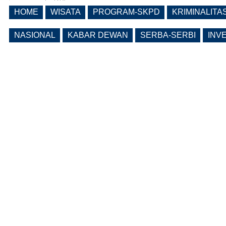
HOME
WISATA
PROGRAM-SKPD
KRIMINALITA
Pemkab Ngawi Bahas Insentif Tata
Ruang, Pelanggaran Berpotensi
NASIONAL
KABAR DEWAN
SERBA-SERBI
INV
Dikenai Denda dan Pembatasan
Fasilitas
(0 Reply(s))