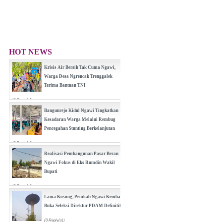
HOT NEWS
Krisis Air Bersih Tak Cuma Ngawi,
Warga Desa Ngrencak Trenggalek
Terima Bantuan TNI
(0 Reply(s))
Bangunrejo Kidul Ngawi Tingkatkan
Kesadaran Warga Melalui Rembug
Pencegahan Stunting Berkelanjutan
(0 Reply(s))
Realisasi Pembangunan Pasar Beran
Ngawi Fokus di Eks Rumdin Wakil
Bupati
(0 Reply(s))
Lama Kosong, Pemkab Ngawi Kembali
Buka Seleksi Direktur PDAM Definitif
(0 Reply(s))