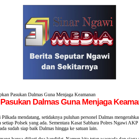
Siapkan Pasukan Dalmas Guna Menjaga Keamanan
an Pasukan Dalmas Guna Menjaga Keam
da mendatang, setidaknya puluhan personel Dalmas mengerahkan terd
da setiap Polsek yang ada. Sementara Kasat Sabhara Polres Ngawi AK
da sudah siap baik Dalmas hingga ke satuan lain.
mang hanya diikuti dua kandidat. Namun kita tetap waspada dan siaga