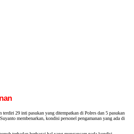
anan
iri 29 inti pasukan yang ditempatkan di Polres dan 5 pasukan
P Suyanto membenarkan, kondisi personel pengamanan yang ada di
 penuh terhadap berbagai hal yang mengancam pada kondisi