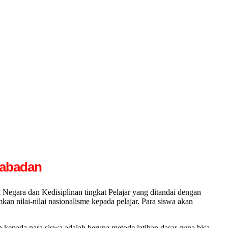
Babadan
ara dan Kedisiplinan tingkat Pelajar yang ditandai dengan
n nilai-nilai nasionalisme kepada pelajar. Para siswa akan
kepada para siswa adalah berupa metode latihan dasar guna bisa