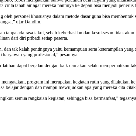
a cinta tanah air agar mereka nantinya ke depan bisa menjadi penerus ba
ng oleh personel khususnya dalam metode dasar guna bisa membentuk s
 bangsa,” ujar Dandim.
tanpa ada rasa takut, sebab keberhasilan dan kesuksesan tidak akan ter
an dari diri pribadi setiap peserta.
n, dan tak kalah pentingnya yaitu kemampuan serta keterampilan yang 
ai karyawan yang profesional,” pesannya.
 latihan dapat berjalan dengan baik dan akan selalu memperhatikan fa
ngatakan, program ini merupakan kegiatan rutin yang dilakukan kepa
 bisa belajar dengan dan mampu mewujudkan apa yang mereka cita-citak
ngikuti semua rangkaian kegiatan, sehingga bisa bermanfaat,” tegasn