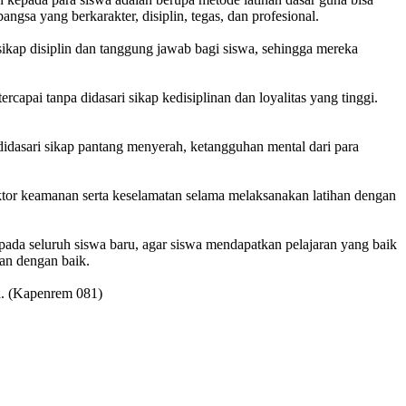
ngsa yang berkarakter, disiplin, tegas, dan profesional.
ikap disiplin dan tanggung jawab bagi siswa, sehingga mereka
capai tanpa didasari sikap kedisiplinan dan loyalitas yang tinggi.
didasari sikap pantang menyerah, ketangguhan mental dari para
ktor keamanan serta keselamatan selama melaksanakan latihan dengan
da seluruh siswa baru, agar siswa mendapatkan pelajaran yang baik
an dengan baik.
ya. (Kapenrem 081)