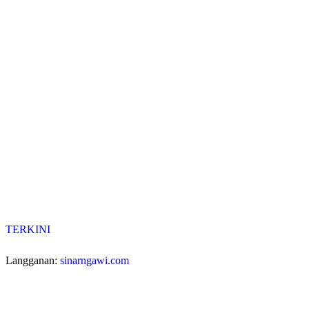
TERKINI
Langganan:
sinarngawi.com