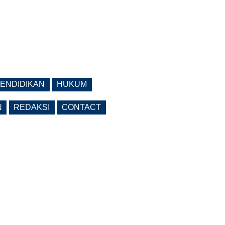
ENDIDIKAN
HUKUM
N
REDAKSI
CONTACT