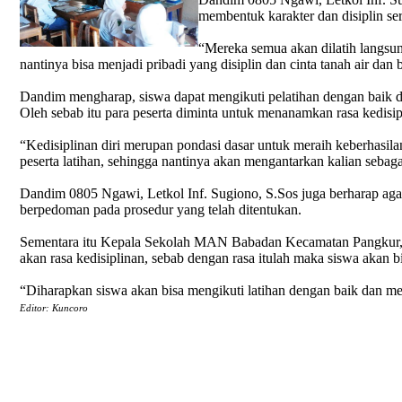
membentuk karakter dan disiplin sert
“Mereka semua akan dilatih langsu
nantinya bisa menjadi pribadi yang disiplin dan cinta tanah air dan
Dandim mengharap, siswa dapat mengikuti pelatihan dengan baik dan 
Oleh sebab itu para peserta diminta untuk menanamkan rasa kedisiplin
“Kedisiplinan diri merupan pondasi dasar untuk meraih keberhasila
peserta latihan, sehingga nantinya akan mengantarkan kalian sebag
Dandim 0805 Ngawi, Letkol Inf. Sugiono, S.Sos juga berharap agar
berpedoman pada prosedur yang telah ditentukan.
Sementara itu Kepala Sekolah MAN Babadan Kecamatan Pangkur, me
akan rasa kedisiplinan, sebab dengan rasa itulah maka siswa akan
“Diharapkan siswa akan bisa mengikuti latihan dengan baik dan me
Editor: Kuncoro