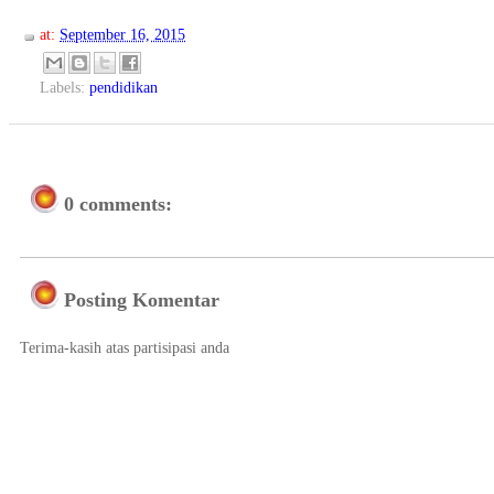
at:
September 16, 2015
Labels:
pendidikan
0 comments:
Posting Komentar
Terima-kasih atas partisipasi anda