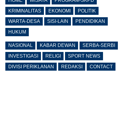
HOME
WISATA
PROGRAM-SKPD
Pemkab Ngawi Bahas Insentif Tata
Ruang, Pelanggaran Berpotensi
KRIMINALITAS
EKONOMI
POLITIK
Dikenai Denda dan Pembatasan
Fasilitas
WARTA-DESA
SISI-LAIN
PENDIDIKAN
(0 Reply(s))
HUKUM
NASIONAL
KABAR DEWAN
SERBA-SERBI
INVESTIGASI
RELIGI
SPORT NEWS
DIVISI PERIKLANAN
REDAKSI
CONTACT