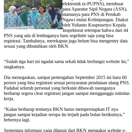
elektronik (e-PUPNS), membuat
para Aparatur Sipil Negara (ASN),
utamanya para PNS di Pemkab
Ngawi mulai Kelimpungan. Diakui
oleh Yulianto Kusprasetyo Kepala
Inspektorat setempat bahwa dari 44
PNS yang ada di lembaganya baru segelintir saja yang bisa
registrasi. Tambahnya, merekapun juga belum bisa mengentry data
sesuai yang dibutuhkan oleh BKN.
“Sudah tiga hari ini ngadat sama sekali tidak berfungsi website itu,”
singkatnya.
Dia menegaskan, sampai pertengahan September 2015 ini baru 60
persen yang bisa registrasi sesuai persyaratan pendataan ulang PNS.
Padahal seluruh personal yang berkutat dibawah naunganya
berharap segera clear registrasi jangan sampai mengganggu rutinitas
kerja.
“Kalau berharap tentunya BKN harus mempersiapkan IT nya
jangan sampai kejadian serupa itu terjadi pada bulan berikutnya,”
bebernya lagi.
Sementara informasi yang dilansir dari BKN mengakui website e-