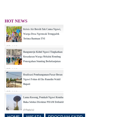
HOT NEWS
Krisis Air Bersih Tak Cuma Ngawi,
Warga Desa Ngrencak Trenggalek
Terima Bantuan TNI
(0 Reply(s))
Bangunrejo Kidul Ngawi Tingkatkan
Kesadaran Warga Melalui Rembug
Pencegahan Stunting Berkelanjutan
(0 Reply(s))
Realisasi Pembangunan Pasar Beran
Ngawi Fokus di Eks Rumdin Wakil
Bupati
(0 Reply(s))
Lama Kosong, Pemkab Ngawi Kembali
Buka Seleksi Direktur PDAM Definitif
(0 Reply(s))