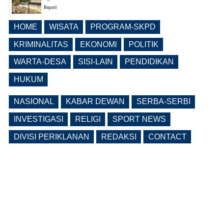
Bupati
(0 Reply(s))
HOME
WISATA
PROGRAM-SKPD
Lama Kosong, Pemkab Ngawi Kembali
Buka Seleksi Direktur PDAM Definitif
KRIMINALITAS
EKONOMI
POLITIK
(0 Reply(s))
WARTA-DESA
SISI-LAIN
PENDIDIKAN
HUKUM
NASIONAL
KABAR DEWAN
SERBA-SERBI
INVESTIGASI
RELIGI
SPORT NEWS
DIVISI PERIKLANAN
REDAKSI
CONTACT