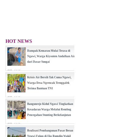
HOT NEWS
Dampak Kemarau Mulai Terasa di
Ngawi, Warga Kiyonten Andalkan Air
dari Dasar Sungai
(0 Reply(s))
Krisis Air Bersih Tak Cuma Ngawi,
Warga Desa Ngrencak Trenggalek
Terima Bantuan TNI
(0 Reply(s))
Bangunrejo Kidul Ngawi Tingkatkan
Kesadaran Warga Melalui Rembug
Pencegahan Stunting Berkelanjutan
(0 Reply(s))
Realisasi Pembangunan Pasar Beran
Ngawi Fokus di Eks Rumdin Wakil