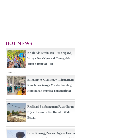
HOT NEWS
Krisis Air Bersih Tak Cuma Ngawi,
Warga Desa Ngrencak Trenggalek
Terima Bantuan TNI
(0 Reply(s))
Bangunrejo Kidul Ngawi Tingkatkan
Kesadaran Warga Melalui Rembug
Pencegahan Stunting Berkelanjutan
(0 Reply(s))
Realisasi Pembangunan Pasar Beran
Ngawi Fokus di Eks Rumdin Wakil
Bupati
(0 Reply(s))
Lama Kosong, Pemkab Ngawi Kembali