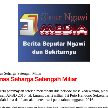
s Seharga Setengah Miliar
nas Seharga Setengah Miliar
 peremajaan setelah melampaui dua periode masa kedewanan, piha
ran APBD 2016, tak kurang dari 2 miliar. Tri Pujo Handono Sekret
ah lama dan baru akan terealisasi pada tahun anggaran 2016.
ah melalui perencanaan lama dan baru terealisasi melalui anggaran tahu