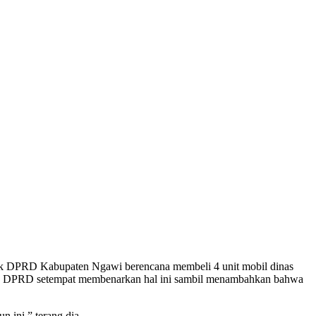
k DPRD Kabupaten Ngawi berencana membeli 4 unit mobil dinas
aris DPRD setempat membenarkan hal ini sambil menambahkan bahwa
n ini,” terang dia.