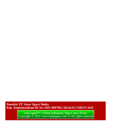
Penerbit: PT Sinar Ngawi Media
Kep. Kemenkumham RI No: AHU-0007982.AH.04.01.TAHUN 2020
sinar ngawi™ | Portal Kabupaten Ngawi Jawa Timur
Copyright © 2021 www.sinarngawi.com ® All rights reserved