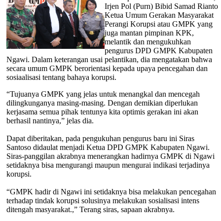
Irjen Pol (Purn) Bibid Samad Rianto
Ketua Umum Gerakan Masyarakat
Perangi Korupsi atau GMPK yang
juga mantan pimpinan KPK,
melantik dan mengukuhkan
pengurus DPD GMPK Kabupaten
Ngawi. Dalam keterangan usai pelantikan, dia mengatakan bahwa
secara umum GMPK berorientasi kepada upaya pencegahan dan
sosiaalisasi tentang bahaya korupsi.
“Tujuanya GMPK yang jelas untuk menangkal dan mencegah
dilingkunganya masing-masing. Dengan demikian diperlukan
kerjasama semua pihak tentunya kita optimis gerakan ini akan
berhasil nantinya,” jelas dia.
Dapat diberitakan, pada pengukuhan pengurus baru ini Siras
Santoso didaulat menjadi Ketua DPD GMPK Kabupaten Ngawi.
Siras-panggilan akrabnya menerangkan hadirnya GMPK di Ngawi
setidaknya bisa mengurangi maupun mengurai indikasi terjadinya
korupsi.
“GMPK hadir di Ngawi ini setidaknya bisa melakukan pencegahan
terhadap tindak korupsi solusinya melakukan sosialisasi intens
ditengah masyarakat.,” Terang siras, sapaan akrabnya.