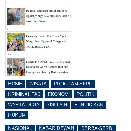
(0 Reply(s))
Dampak Kemarau Mulai Terasa di
Ngawi, Warga Kiyonten Andalkan Air
dari Dasar Sungai
(0 Reply(s))
Krisis Air Bersih Tak Cuma Ngawi,
Warga Desa Ngrencak Trenggalek
Terima Bantuan TNI
(0 Reply(s))
Bangunrejo Kidul Ngawi Tingkatkan
Kesadaran Warga Melalui Rembug
Pencegahan Stunting Berkelanjutan
(0 Reply(s))
HOME
WISATA
PROGRAM-SKPD
Realisasi Pembangunan Pasar Beran
Ngawi Fokus di Eks Rumdin Wakil
KRIMINALITAS
EKONOMI
POLITIK
Bupati
WARTA-DESA
SISI-LAIN
PENDIDIKAN
(0 Reply(s))
HUKUM
NASIONAL
KABAR DEWAN
SERBA-SERBI