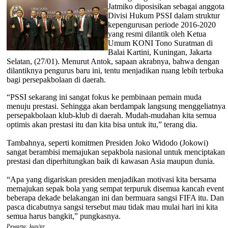
Jatmiko diposisikan sebagai anggota
Divisi Hukum PSSI dalam struktur
kepengurusan periode 2016-2020
yang resmi dilantik oleh Ketua
Umum KONI Tono Suratman di
Balai Kartini, Kuningan, Jakarta
Selatan, (27/01). Menurut Antok, sapaan akrabnya, bahwa dengan
dilantiknya pengurus baru ini, tentu menjadikan ruang lebih terbuka
bagi persepakbolaan di daerah.
“PSSI sekarang ini sangat fokus ke pembinaan pemain muda
menuju prestasi. Sehingga akan berdampak langsung menggeliatnya
persepakbolaan klub-klub di daerah. Mudah-mudahan kita semua
optimis akan prestasi itu dan kita bisa untuk itu,” terang dia.
Tambahnya, seperti komitmen Presiden Joko Widodo (Jokowi)
sangat berambisi memajukan sepakbola nasional untuk menciptakan
prestasi dan diperhitungkan baik di kawasan Asia maupun dunia.
“Apa yang digariskan presiden menjadikan motivasi kita bersama
memajukan sepak bola yang sempat terpuruk disemua kancah event
beberapa dekade belakangan ini dan bermuara sangsi FIFA itu. Dan
pasca dicabutnya sangsi tersebut mau tidak mau mulai hari ini kita
semua harus bangkit,” pungkasnya.
Pewarta: kun/pr