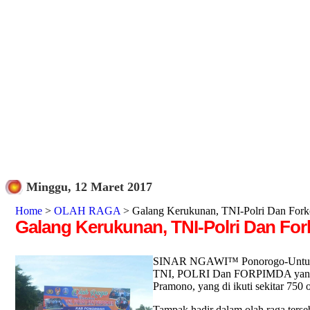
Minggu, 12 Maret 2017
Home
>
OLAH RAGA
> Galang Kerukunan, TNI-Polri Dan For
Galang Kerukunan, TNI-Polri Dan F
SINAR NGAWI™ Ponorogo-Untuk men
TNI, POLRI Dan FORPIMDA yang di
Pramono, yang di ikuti sekitar 750 
Tampak hadir dalam olah raga ter