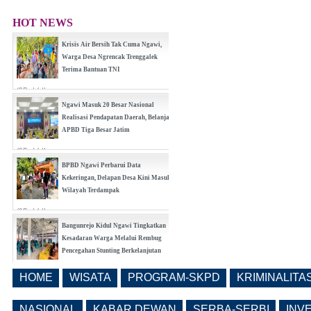
HOT NEWS
Krisis Air Bersih Tak Cuma Ngawi,
Warga Desa Ngrencak Trenggalek
Terima Bantuan TNI
(0 Reply(s))
Ngawi Masuk 20 Besar Nasional
Realisasi Pendapatan Daerah, Belanja
APBD Tiga Besar Jatim
(0 Reply(s))
BPBD Ngawi Perbarui Data
Kekeringan, Delapan Desa Kini Masuk
Wilayah Terdampak
(0 Reply(s))
Bangunrejo Kidul Ngawi Tingkatkan
Kesadaran Warga Melalui Rembug
Pencegahan Stunting Berkelanjutan
(0 Reply(s))
HOME
WISATA
PROGRAM-SKPD
KRIMINALITA
Realisasi Pembangunan Pasar Beran
Ngawi Fokus di Eks Rumdin Wakil
NASIONAL
KABAR DEWAN
SERBA-SERBI
INV
Bupati