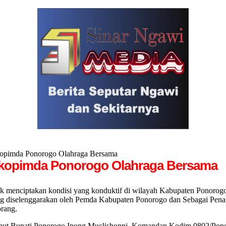
kopimda Ponorogo Olahraga Bersama
orkopimda Ponorogo Olahraga Bersama
ciptakan kondisi yang konduktif di wilayah Kabupaten Ponorogo b
selenggarakan oleh Pemda Kabupaten Ponorogo dan Sebagai Penan
orang.
sebut Bupati Ponorogo Ipong Muclishonni, Komandan Kodim 0802/Pono