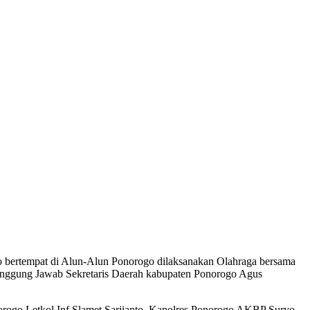
ertempat di Alun-Alun Ponorogo dilaksanakan Olahraga bersama
ggung Jawab Sekretaris Daerah kabupaten Ponorogo Agus
rogo Letkol Inf Slamet Sarjianto, Kapolres Ponorogo AKBP Suryo