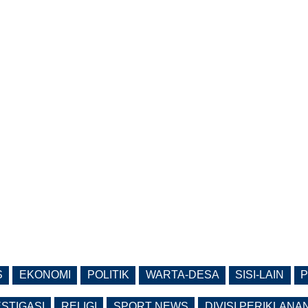
S
EKONOMI
POLITIK
WARTA-DESA
SISI-LAIN
P
ESTIGASI
RELIGI
SPORT NEWS
DIVISI PERIKLANA