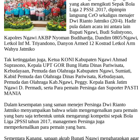
yang akan mengikuti Sepak Bola
Liga 2 PSSI .2017, dipimpin
langsung CeO sekaligus menajer
Dwi Rianto Jatmiko (20/4). Hadir
pula dalam acara ini antara lain
Bupati Ngawi, Budi Sulistyono,
Kapolres Ngawi AKBP Nyoman Budihardja, Dandim 0805/Ngawi,
Letkol Inf M. Triyandono, Danyon Armed 12 Kostrad Letkol Arm
Wahyu Jatmiko
Tak ketinggalan juga, Ketua KONI Kabupaten Ngawi Ahmad
Suprasono, Kepala UPT GOR Bung Hatta Dinas Pariwisata,
Kebudayaan, Pemuda dan Olahraga Kabupaten Ngawi, Sumiati,
Kabid Pemuda dan Olahraga Dinas Pariwisata, Kebudayaan,
Pemuda dan Olahraga Kab.Ngawi, Peggy. Kepala Bank Jatim
Ngawi D. Permadi, serta Para pemain Persinga dan Suporter PASTI
MANIA
Dalam kesempatan yang saman menejer Persinga Dwi Rianto
Jatmiko menyampaikan bahwa selain mengengenalkan para pemain
yang baru saja terbentuk untuk mengarungi kompetisi sepak Bola
Liga 2PSSI tahun 2017, managemen Persinga juga
memperkenallkan para pemain yang baru.
Sementara Kanang, sapaan akrab Bupati Ngawi mengharapkan agar