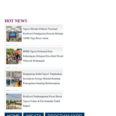
HOT NEWS
Ngawi Masuk 20 Besar Nasional
Realisasi Pendapatan Daerah, Belanja
APBD Tiga Besar Jatim
(0 Reply(s))
BPBD Ngawi Perbarui Data
Kekeringan, Delapan Desa Kini Masuk
Wilayah Terdampak
(0 Reply(s))
Bangunrejo Kidul Ngawi Tingkatkan
Kesadaran Warga Melalui Rembug
Pencegahan Stunting Berkelanjutan
(0 Reply(s))
Realisasi Pembangunan Pasar Beran
Ngawi Fokus di Eks Rumdin Wakil
Bupati
(0 Reply(s))