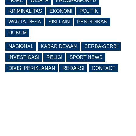
HOME
WISATA
PROGRAM-SKPD
Lama Kosong, Pemkab Ngawi Kembali
Buka Seleksi Direktur PDAM Definitif
KRIMINALITAS
EKONOMI
POLITIK
(0 Reply(s))
WARTA-DESA
SISI-LAIN
PENDIDIKAN
HUKUM
NASIONAL
KABAR DEWAN
SERBA-SERBI
INVESTIGASI
RELIGI
SPORT NEWS
DIVISI PERIKLANAN
REDAKSI
CONTACT