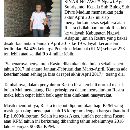
SINAR NGAWI™ Ngawi-Agus
Supriyanto, Kepala Sub Bulog Sub
Divre Madiun memastikan pada
akhir April 2017 ini siap
menyalurkan beras sejahtera atau
Rastra (istilah baru untuk Raskin)
ke wilayah Kabupaten Ngawi.
Adapun jumlah Rastra yang bakal
disalurkan antara Januari-April 2017 ke 19 wilayah kecamatan
terdiri dari 84.426 keluarga Penerima Manfaat (KPM) sebesar 253
ton lebih atau senilai Rp 4 miliar lebih.
“Sebenarnya penyaluran Rastra dilakukan dua bulan sekali seperti
tahun 2017 ini antara Januari-Februari dan Maret-April. Karena ada
keterlambatan sehingga bisa di rapel akhir April 2017,” terang dia.
Tambahnya, dalam penyaluran Rastra bisa kembali normal masuk
bulan Mei mendatang. Dan prinsipnya dalam menyalurkan Rastra
maka lebih cepat lebih baik agar bisa dinikmati masyarakat.
Masih menurutnya, Rastra tersebut diperuntukan bagi KPM yang
masing-masing mendapat jatah 15 kilogram dengan harga dibandroll
Rp 1.600/kilogram. Selain itu tegas Agus, jumlah penerima Rastra
atau KPM tahun ini berkurang dibanding tahun sebelumnya 2016
lalu sebanyak 90.392 KPM.