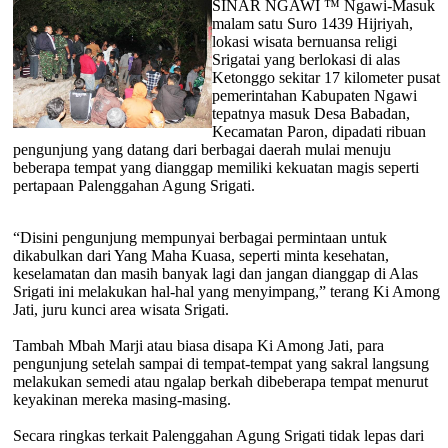
SINAR NGAWI ™ Ngawi-Masuk
malam satu Suro 1439 Hijriyah,
lokasi wisata bernuansa religi
Srigatai yang berlokasi di alas
Ketonggo sekitar 17 kilometer pusat
pemerintahan Kabupaten Ngawi
tepatnya masuk Desa Babadan,
Kecamatan Paron, dipadati ribuan
pengunjung yang datang dari berbagai daerah mulai menuju
beberapa tempat yang dianggap memiliki kekuatan magis seperti
pertapaan Palenggahan Agung Srigati.
“Disini pengunjung mempunyai berbagai permintaan untuk
dikabulkan dari Yang Maha Kuasa, seperti minta kesehatan,
keselamatan dan masih banyak lagi dan jangan dianggap di Alas
Srigati ini melakukan hal-hal yang menyimpang,” terang Ki Among
Jati, juru kunci area wisata Srigati.
Tambah Mbah Marji atau biasa disapa Ki Among Jati, para
pengunjung setelah sampai di tempat-tempat yang sakral langsung
melakukan semedi atau ngalap berkah dibeberapa tempat menurut
keyakinan mereka masing-masing.
Secara ringkas terkait Palenggahan Agung Srigati tidak lepas dari