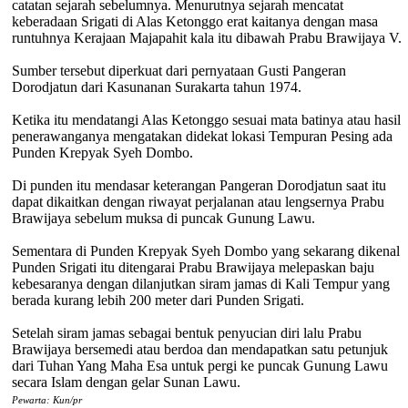
catatan sejarah sebelumnya. Menurutnya sejarah mencatat
keberadaan Srigati di Alas Ketonggo erat kaitanya dengan masa
runtuhnya Kerajaan Majapahit kala itu dibawah Prabu Brawijaya V.
Sumber tersebut diperkuat dari pernyataan Gusti Pangeran
Dorodjatun dari Kasunanan Surakarta tahun 1974.
Ketika itu mendatangi Alas Ketonggo sesuai mata batinya atau hasil
penerawanganya mengatakan didekat lokasi Tempuran Pesing ada
Punden Krepyak Syeh Dombo.
Di punden itu mendasar keterangan Pangeran Dorodjatun saat itu
dapat dikaitkan dengan riwayat perjalanan atau lengsernya Prabu
Brawijaya sebelum muksa di puncak Gunung Lawu.
Sementara di Punden Krepyak Syeh Dombo yang sekarang dikenal
Punden Srigati itu ditengarai Prabu Brawijaya melepaskan baju
kebesaranya dengan dilanjutkan siram jamas di Kali Tempur yang
berada kurang lebih 200 meter dari Punden Srigati.
Setelah siram jamas sebagai bentuk penyucian diri lalu Prabu
Brawijaya bersemedi atau berdoa dan mendapatkan satu petunjuk
dari Tuhan Yang Maha Esa untuk pergi ke puncak Gunung Lawu
secara Islam dengan gelar Sunan Lawu.
Pewarta: Kun/pr