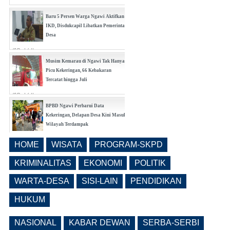
Baru 5 Persen Warga Ngawi Aktifkan
IKD, Disdukcapil Libatkan Pemerintah
Desa
(0 Reply(s))
Musim Kemarau di Ngawi Tak Hanya
Picu Kekeringan, 66 Kebakaran
Tercatat hingga Juli
(0 Reply(s))
BPBD Ngawi Perbarui Data
Kekeringan, Delapan Desa Kini Masuk
Wilayah Terdampak
(0 Reply(s))
HOME
WISATA
PROGRAM-SKPD
Bangunrejo Kidul Ngawi Tingkatkan
Kesadaran Warga Melalui Rembug
KRIMINALITAS
EKONOMI
POLITIK
Pencegahan Stunting Berkelanjutan
WARTA-DESA
SISI-LAIN
PENDIDIKAN
(0 Reply(s))
HUKUM
NASIONAL
KABAR DEWAN
SERBA-SERBI