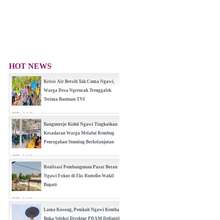
HOT NEWS
Krisis Air Bersih Tak Cuma Ngawi,
Warga Desa Ngrencak Trenggalek
Terima Bantuan TNI
(0 Reply(s))
Bangunrejo Kidul Ngawi Tingkatkan
Kesadaran Warga Melalui Rembug
Pencegahan Stunting Berkelanjutan
(0 Reply(s))
Realisasi Pembangunan Pasar Beran
Ngawi Fokus di Eks Rumdin Wakil
Bupati
(0 Reply(s))
Lama Kosong, Pemkab Ngawi Kembali
Buka Seleksi Direktur PDAM Definitif