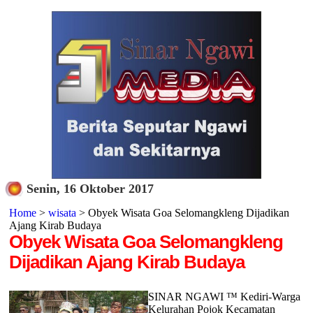
Senin, 16 Oktober 2017
Home
>
wisata
> Obyek Wisata Goa Selomangkleng Dijadikan
Ajang Kirab Budaya
Obyek Wisata Goa Selomangkleng
Dijadikan Ajang Kirab Budaya
SINAR NGAWI ™ Kediri-Warga
Kelurahan Pojok Kecamatan