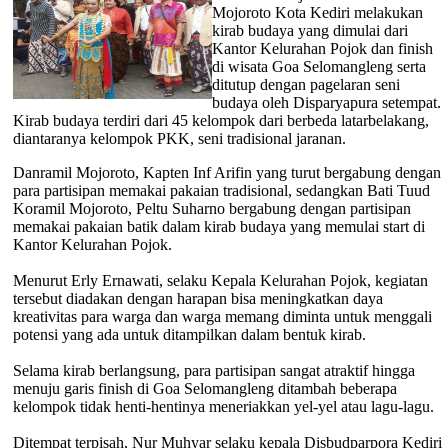
Mojoroto Kota Kediri melakukan
kirab budaya yang dimulai dari
Kantor Kelurahan Pojok dan finish
di wisata Goa Selomangleng serta
ditutup dengan pagelaran seni
budaya oleh Disparyapura setempat.
Kirab budaya terdiri dari 45 kelompok dari berbeda latarbelakang,
diantaranya kelompok PKK, seni tradisional jaranan.
Danramil Mojoroto, Kapten Inf Arifin yang turut bergabung dengan
para partisipan memakai pakaian tradisional, sedangkan Bati Tuud
Koramil Mojoroto, Peltu Suharno bergabung dengan partisipan
memakai pakaian batik dalam kirab budaya yang memulai start di
Kantor Kelurahan Pojok.
Menurut Erly Ernawati, selaku Kepala Kelurahan Pojok, kegiatan
tersebut diadakan dengan harapan bisa meningkatkan daya
kreativitas para warga dan warga memang diminta untuk menggali
potensi yang ada untuk ditampilkan dalam bentuk kirab.
Selama kirab berlangsung, para partisipan sangat atraktif hingga
menuju garis finish di Goa Selomangleng ditambah beberapa
kelompok tidak henti-hentinya meneriakkan yel-yel atau lagu-lagu.
Ditempat terpisah, Nur Muhyar selaku kepala Disbudparpora Kediri