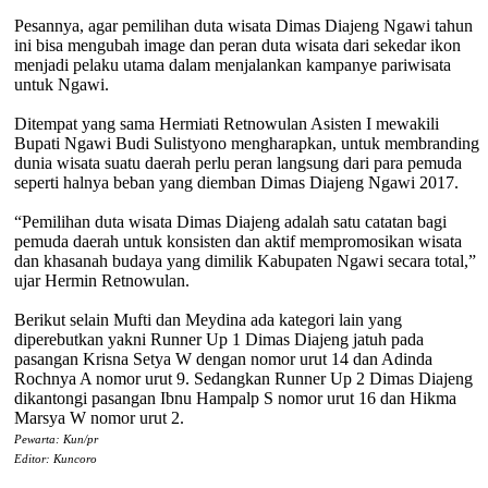
Pesannya, agar pemilihan duta wisata Dimas Diajeng Ngawi tahun
ini bisa mengubah image dan peran duta wisata dari sekedar ikon
menjadi pelaku utama dalam menjalankan kampanye pariwisata
untuk Ngawi.
Ditempat yang sama Hermiati Retnowulan Asisten I mewakili
Bupati Ngawi Budi Sulistyono mengharapkan, untuk membranding
dunia wisata suatu daerah perlu peran langsung dari para pemuda
seperti halnya beban yang diemban Dimas Diajeng Ngawi 2017.
“Pemilihan duta wisata Dimas Diajeng adalah satu catatan bagi
pemuda daerah untuk konsisten dan aktif mempromosikan wisata
dan khasanah budaya yang dimilik Kabupaten Ngawi secara total,”
ujar Hermin Retnowulan.
Berikut selain Mufti dan Meydina ada kategori lain yang
diperebutkan yakni Runner Up 1 Dimas Diajeng jatuh pada
pasangan Krisna Setya W dengan nomor urut 14 dan Adinda
Rochnya A nomor urut 9. Sedangkan Runner Up 2 Dimas Diajeng
dikantongi pasangan Ibnu Hampalp S nomor urut 16 dan Hikma
Marsya W nomor urut 2.
Pewarta: Kun/pr
Editor: Kuncoro