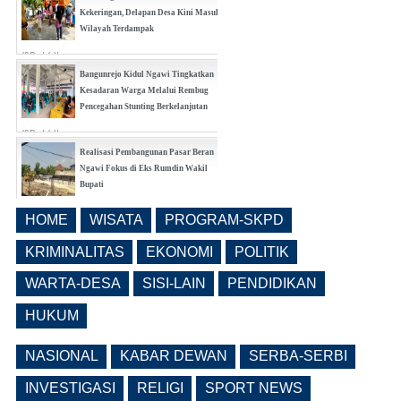
Kekeringan, Delapan Desa Kini Masuk
Wilayah Terdampak
(0 Reply(s))
Bangunrejo Kidul Ngawi Tingkatkan
Kesadaran Warga Melalui Rembug
Pencegahan Stunting Berkelanjutan
(0 Reply(s))
Realisasi Pembangunan Pasar Beran
Ngawi Fokus di Eks Rumdin Wakil
Bupati
(0 Reply(s))
HOME
WISATA
PROGRAM-SKPD
Lama Kosong, Pemkab Ngawi Kembali
Buka Seleksi Direktur PDAM Definitif
KRIMINALITAS
EKONOMI
POLITIK
(0 Reply(s))
WARTA-DESA
SISI-LAIN
PENDIDIKAN
HUKUM
NASIONAL
KABAR DEWAN
SERBA-SERBI
INVESTIGASI
RELIGI
SPORT NEWS