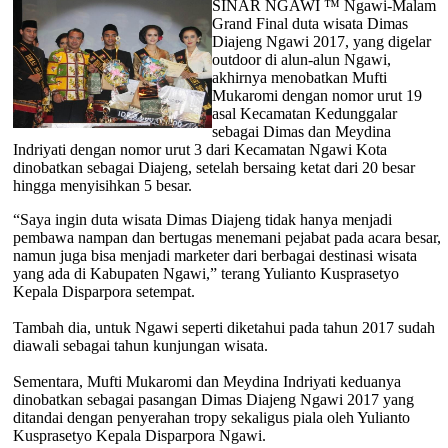
SINAR NGAWI ™ Ngawi-Malam
Grand Final duta wisata Dimas
Diajeng Ngawi 2017, yang digelar
outdoor di alun-alun Ngawi,
akhirnya menobatkan Mufti
Mukaromi dengan nomor urut 19
asal Kecamatan Kedunggalar
sebagai Dimas dan Meydina
Indriyati dengan nomor urut 3 dari Kecamatan Ngawi Kota
dinobatkan sebagai Diajeng, setelah bersaing ketat dari 20 besar
hingga menyisihkan 5 besar.
“Saya ingin duta wisata Dimas Diajeng tidak hanya menjadi
pembawa nampan dan bertugas menemani pejabat pada acara besar,
namun juga bisa menjadi marketer dari berbagai destinasi wisata
yang ada di Kabupaten Ngawi,” terang Yulianto Kusprasetyo
Kepala Disparpora setempat.
Tambah dia, untuk Ngawi seperti diketahui pada tahun 2017 sudah
diawali sebagai tahun kunjungan wisata.
Sementara, Mufti Mukaromi dan Meydina Indriyati keduanya
dinobatkan sebagai pasangan Dimas Diajeng Ngawi 2017 yang
ditandai dengan penyerahan tropy sekaligus piala oleh Yulianto
Kusprasetyo Kepala Disparpora Ngawi.