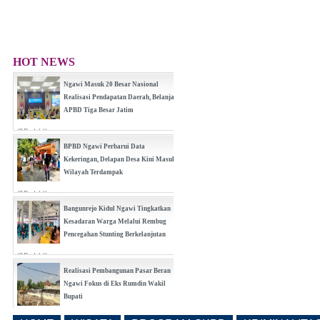
HOT NEWS
Ngawi Masuk 20 Besar Nasional
Realisasi Pendapatan Daerah, Belanja
APBD Tiga Besar Jatim
(0 Reply(s))
BPBD Ngawi Perbarui Data
Kekeringan, Delapan Desa Kini Masuk
Wilayah Terdampak
(0 Reply(s))
Bangunrejo Kidul Ngawi Tingkatkan
Kesadaran Warga Melalui Rembug
Pencegahan Stunting Berkelanjutan
(0 Reply(s))
Realisasi Pembangunan Pasar Beran
Ngawi Fokus di Eks Rumdin Wakil
Bupati
(0 Reply(s))