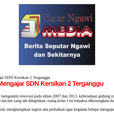
ajar SDN Kersikan 2 Terganggu
-Mengajar SDN Kersikan 2 Terganggu
galami renovasi pada tahun 2007 dan 2013, keberadaan gedung ru
hal-hal yang tak diinginkan, ruang kelas I ini terpaksa dikosongkan d
rid, mengharapkan segera ada perbaikan agar kegiatan belajar mengajar