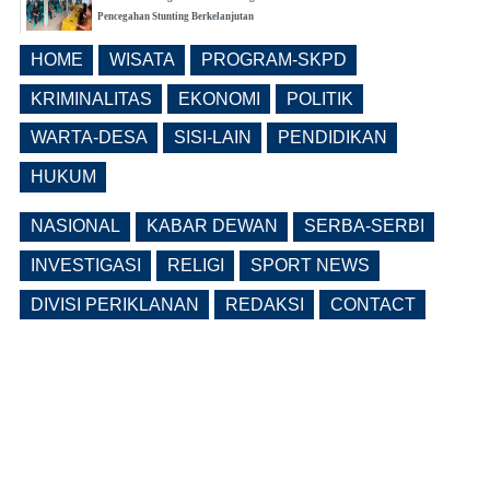
Pencegahan Stunting Berkelanjutan
(0 Reply(s))
HOME
WISATA
PROGRAM-SKPD
Realisasi Pembangunan Pasar Beran
Ngawi Fokus di Eks Rumdin Wakil
KRIMINALITAS
EKONOMI
POLITIK
Bupati
WARTA-DESA
SISI-LAIN
PENDIDIKAN
(0 Reply(s))
HUKUM
NASIONAL
KABAR DEWAN
SERBA-SERBI
INVESTIGASI
RELIGI
SPORT NEWS
DIVISI PERIKLANAN
REDAKSI
CONTACT