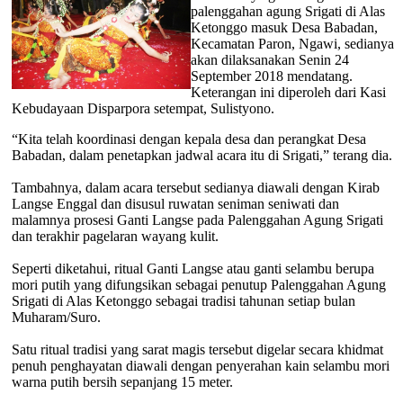
palenggahan agung Srigati di Alas
Ketonggo masuk Desa Babadan,
Kecamatan Paron, Ngawi, sedianya
akan dilaksanakan Senin 24
September 2018 mendatang.
Keterangan ini diperoleh dari Kasi
Kebudayaan Disparpora setempat, Sulistyono.
“Kita telah koordinasi dengan kepala desa dan perangkat Desa
Babadan, dalam penetapkan jadwal acara itu di Srigati,” terang dia.
Tambahnya, dalam acara tersebut sedianya diawali dengan Kirab
Langse Enggal dan disusul ruwatan seniman seniwati dan
malamnya prosesi Ganti Langse pada Palenggahan Agung Srigati
dan terakhir pagelaran wayang kulit.
Seperti diketahui, ritual Ganti Langse atau ganti selambu berupa
mori putih yang difungsikan sebagai penutup Palenggahan Agung
Srigati di Alas Ketonggo sebagai tradisi tahunan setiap bulan
Muharam/Suro.
Satu ritual tradisi yang sarat magis tersebut digelar secara khidmat
penuh penghayatan diawali dengan penyerahan kain selambu mori
warna putih bersih sepanjang 15 meter.