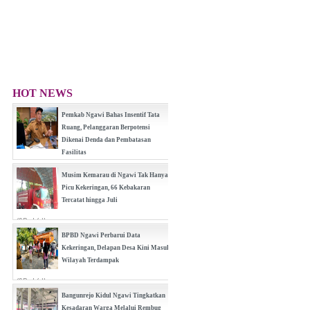
HOT NEWS
Pemkab Ngawi Bahas Insentif Tata
Ruang, Pelanggaran Berpotensi
Dikenai Denda dan Pembatasan
Fasilitas
(0 Reply(s))
Musim Kemarau di Ngawi Tak Hanya
Picu Kekeringan, 66 Kebakaran
Tercatat hingga Juli
(0 Reply(s))
BPBD Ngawi Perbarui Data
Kekeringan, Delapan Desa Kini Masuk
Wilayah Terdampak
(0 Reply(s))
Bangunrejo Kidul Ngawi Tingkatkan
Kesadaran Warga Melalui Rembug