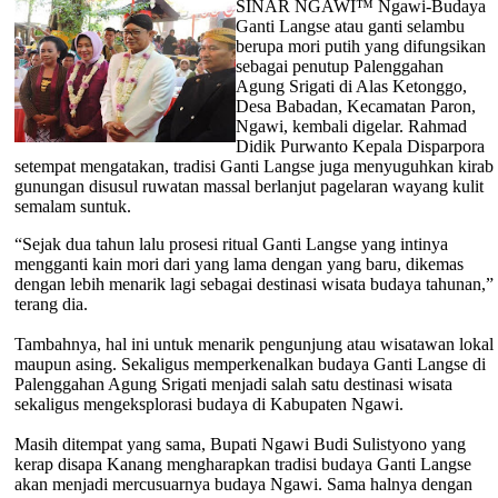
SINAR NGAWI™ Ngawi-Budaya
Ganti Langse atau ganti selambu
berupa mori putih yang difungsikan
sebagai penutup Palenggahan
Agung Srigati di Alas Ketonggo,
Desa Babadan, Kecamatan Paron,
Ngawi, kembali digelar. Rahmad
Didik Purwanto Kepala Disparpora
setempat mengatakan, tradisi Ganti Langse juga menyuguhkan kirab
gunungan disusul ruwatan massal berlanjut pagelaran wayang kulit
semalam suntuk.
“Sejak dua tahun lalu prosesi ritual Ganti Langse yang intinya
mengganti kain mori dari yang lama dengan yang baru, dikemas
dengan lebih menarik lagi sebagai destinasi wisata budaya tahunan,”
terang dia.
Tambahnya, hal ini untuk menarik pengunjung atau wisatawan lokal
maupun asing. Sekaligus memperkenalkan budaya Ganti Langse di
Palenggahan Agung Srigati menjadi salah satu destinasi wisata
sekaligus mengeksplorasi budaya di Kabupaten Ngawi.
Masih ditempat yang sama, Bupati Ngawi Budi Sulistyono yang
kerap disapa Kanang mengharapkan tradisi budaya Ganti Langse
akan menjadi mercusuarnya budaya Ngawi. Sama halnya dengan