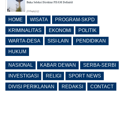
Buka Seleksi Direktur PDAM Definitif
(0 Reply(s))
HOME
WISATA
PROGRAM-SKPD
Pemkab Ngawi Bahas Insentif Tata
Ruang, Pelanggaran Berpotensi
KRIMINALITAS
EKONOMI
POLITIK
Dikenai Denda dan Pembatasan
Fasilitas
WARTA-DESA
SISI-LAIN
PENDIDIKAN
(0 Reply(s))
HUKUM
NASIONAL
KABAR DEWAN
SERBA-SERBI
INVESTIGASI
RELIGI
SPORT NEWS
DIVISI PERIKLANAN
REDAKSI
CONTACT