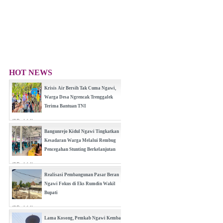
HOT NEWS
Krisis Air Bersih Tak Cuma Ngawi,
Warga Desa Ngrencak Trenggalek
Terima Bantuan TNI
(0 Reply(s))
Bangunrejo Kidul Ngawi Tingkatkan
Kesadaran Warga Melalui Rembug
Pencegahan Stunting Berkelanjutan
(0 Reply(s))
Realisasi Pembangunan Pasar Beran
Ngawi Fokus di Eks Rumdin Wakil
Bupati
(0 Reply(s))
Lama Kosong, Pemkab Ngawi Kembali