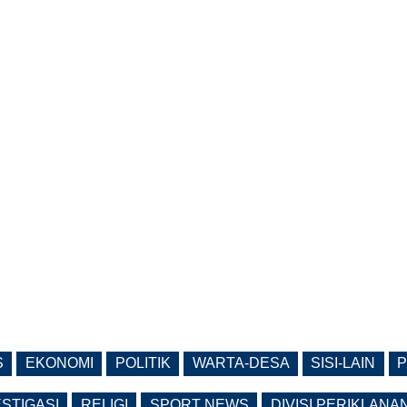
S
EKONOMI
POLITIK
WARTA-DESA
SISI-LAIN
P
ESTIGASI
RELIGI
SPORT NEWS
DIVISI PERIKLANA