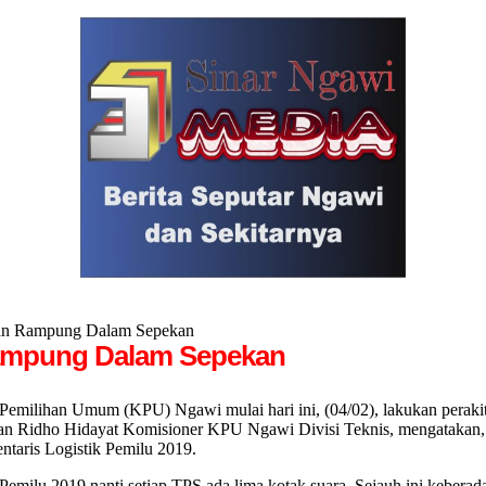
tkan Rampung Dalam Sepekan
Rampung Dalam Sepekan
han Umum (KPU) Ngawi mulai hari ini, (04/02), lakukan perakitan 
n Ridho Hidayat Komisioner KPU Ngawi Divisi Teknis, mengatakan, P
ntaris Logistik Pemilu 2019.
emilu 2019 nanti setiap TPS ada lima kotak suara. Sejauh ini keberad