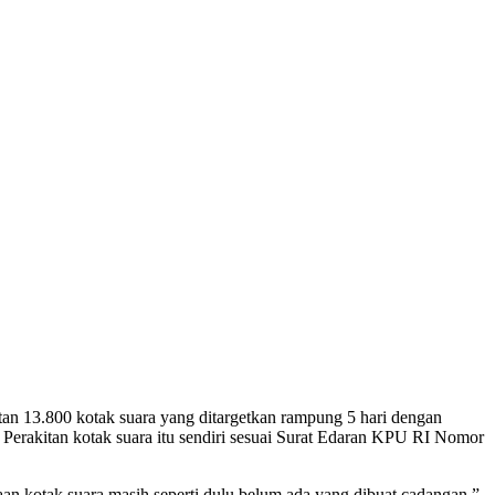
13.800 kotak suara yang ditargetkan rampung 5 hari dengan
erakitan kotak suara itu sendiri sesuai Surat Edaran KPU RI Nomor
aan kotak suara masih seperti dulu belum ada yang dibuat cadangan,”