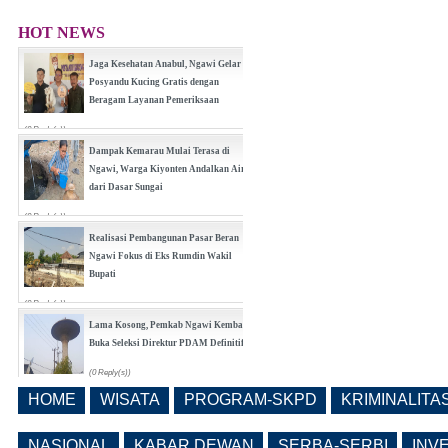
HOT NEWS
Jaga Kesehatan Anabul, Ngawi Gelar
Posyandu Kucing Gratis dengan
Beragam Layanan Pemeriksaan
(0 Reply(s))
Dampak Kemarau Mulai Terasa di
Ngawi, Warga Kiyonten Andalkan Air
dari Dasar Sungai
(0 Reply(s))
Realisasi Pembangunan Pasar Beran
Ngawi Fokus di Eks Rumdin Wakil
Bupati
(0 Reply(s))
Lama Kosong, Pemkab Ngawi Kembali
Buka Seleksi Direktur PDAM Definitif
(0 Reply(s))
HOME
WISATA
PROGRAM-SKPD
KRIMINALITA
Pemkab Ngawi Bahas Insentif Tata
Ruang, Pelanggaran Berpotensi
NASIONAL
KABAR DEWAN
SERBA-SERBI
INV
Dikenai Denda dan Pembatasan