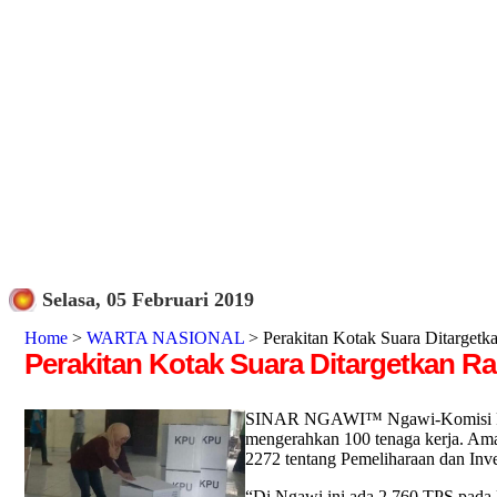
Selasa, 05 Februari 2019
Home
>
WARTA NASIONAL
> Perakitan Kotak Suara Ditarge
Perakitan Kotak Suara Ditargetkan 
SINAR NGAWI™ Ngawi-Komisi Pemili
mengerahkan 100 tenaga kerja. Ama
2272 tentang Pemeliharaan dan Inve
“Di Ngawi ini ada 2.760 TPS pada P