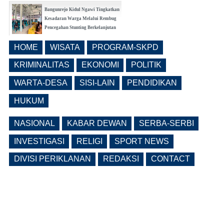
Bangunrejo Kidul Ngawi Tingkatkan
Kesadaran Warga Melalui Rembug
Pencegahan Stunting Berkelanjutan
(0 Reply(s))
HOME
WISATA
PROGRAM-SKPD
Realisasi Pembangunan Pasar Beran
Ngawi Fokus di Eks Rumdin Wakil
KRIMINALITAS
EKONOMI
POLITIK
Bupati
WARTA-DESA
SISI-LAIN
PENDIDIKAN
(0 Reply(s))
HUKUM
NASIONAL
KABAR DEWAN
SERBA-SERBI
INVESTIGASI
RELIGI
SPORT NEWS
DIVISI PERIKLANAN
REDAKSI
CONTACT