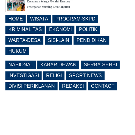
Kesadaran Warga Melalui Rembug
Pencegahan Stunting Berkelanjutan
(0 Reply(s))
HOME
WISATA
PROGRAM-SKPD
Realisasi Pembangunan Pasar Beran
Ngawi Fokus di Eks Rumdin Wakil
KRIMINALITAS
EKONOMI
POLITIK
Bupati
WARTA-DESA
SISI-LAIN
PENDIDIKAN
(0 Reply(s))
HUKUM
NASIONAL
KABAR DEWAN
SERBA-SERBI
INVESTIGASI
RELIGI
SPORT NEWS
DIVISI PERIKLANAN
REDAKSI
CONTACT