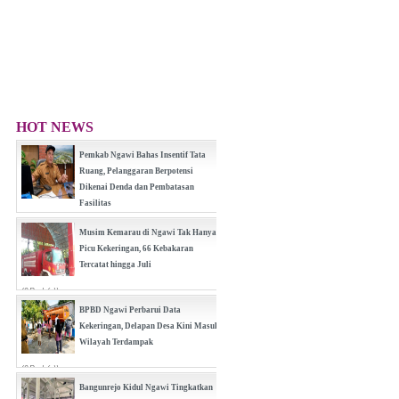
HOT NEWS
Pemkab Ngawi Bahas Insentif Tata
Ruang, Pelanggaran Berpotensi
Dikenai Denda dan Pembatasan
Fasilitas
(0 Reply(s))
Musim Kemarau di Ngawi Tak Hanya
Picu Kekeringan, 66 Kebakaran
Tercatat hingga Juli
(0 Reply(s))
BPBD Ngawi Perbarui Data
Kekeringan, Delapan Desa Kini Masuk
Wilayah Terdampak
(0 Reply(s))
Bangunrejo Kidul Ngawi Tingkatkan