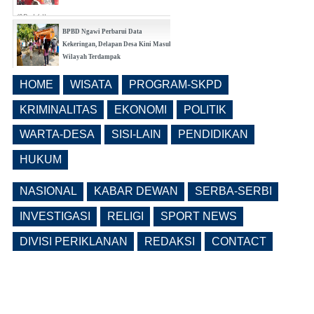
(0 Reply(s))
BPBD Ngawi Perbarui Data
Kekeringan, Delapan Desa Kini Masuk
Wilayah Terdampak
(0 Reply(s))
HOME
WISATA
PROGRAM-SKPD
Bangunrejo Kidul Ngawi Tingkatkan
Kesadaran Warga Melalui Rembug
KRIMINALITAS
EKONOMI
POLITIK
Pencegahan Stunting Berkelanjutan
WARTA-DESA
SISI-LAIN
PENDIDIKAN
(0 Reply(s))
HUKUM
NASIONAL
KABAR DEWAN
SERBA-SERBI
INVESTIGASI
RELIGI
SPORT NEWS
DIVISI PERIKLANAN
REDAKSI
CONTACT