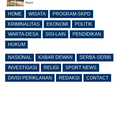
Bupati
(0 Reply(s))
HOME
WISATA
PROGRAM-SKPD
Lama Kosong, Pemkab Ngawi Kembali
Buka Seleksi Direktur PDAM Definitif
KRIMINALITAS
EKONOMI
POLITIK
(0 Reply(s))
WARTA-DESA
SISI-LAIN
PENDIDIKAN
HUKUM
NASIONAL
KABAR DEWAN
SERBA-SERBI
INVESTIGASI
RELIGI
SPORT NEWS
DIVISI PERIKLANAN
REDAKSI
CONTACT