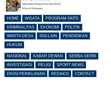
Kekeringan, Delapan Desa Kini Masuk
Wilayah Terdampak
(0 Reply(s))
HOME
WISATA
PROGRAM-SKPD
Bangunrejo Kidul Ngawi Tingkatkan
Kesadaran Warga Melalui Rembug
KRIMINALITAS
EKONOMI
POLITIK
Pencegahan Stunting Berkelanjutan
WARTA-DESA
SISI-LAIN
PENDIDIKAN
(0 Reply(s))
HUKUM
NASIONAL
KABAR DEWAN
SERBA-SERBI
INVESTIGASI
RELIGI
SPORT NEWS
DIVISI PERIKLANAN
REDAKSI
CONTACT