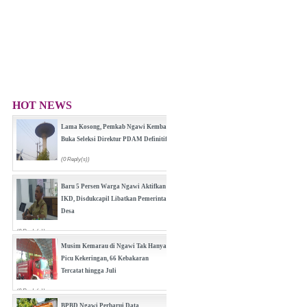
HOT NEWS
Lama Kosong, Pemkab Ngawi Kembali
Buka Seleksi Direktur PDAM Definitif
(0 Reply(s))
Baru 5 Persen Warga Ngawi Aktifkan
IKD, Disdukcapil Libatkan Pemerintah
Desa
(0 Reply(s))
Musim Kemarau di Ngawi Tak Hanya
Picu Kekeringan, 66 Kebakaran
Tercatat hingga Juli
(0 Reply(s))
BPBD Ngawi Perbarui Data