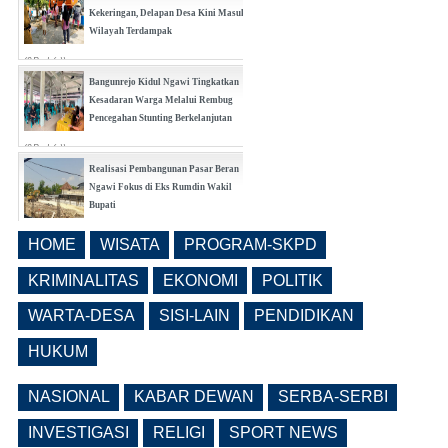
Kekeringan, Delapan Desa Kini Masuk
Wilayah Terdampak
(0 Reply(s))
Bangunrejo Kidul Ngawi Tingkatkan
Kesadaran Warga Melalui Rembug
Pencegahan Stunting Berkelanjutan
(0 Reply(s))
Realisasi Pembangunan Pasar Beran
Ngawi Fokus di Eks Rumdin Wakil
Bupati
(0 Reply(s))
HOME
WISATA
PROGRAM-SKPD
Lama Kosong, Pemkab Ngawi Kembali
Buka Seleksi Direktur PDAM Definitif
KRIMINALITAS
EKONOMI
POLITIK
(0 Reply(s))
WARTA-DESA
SISI-LAIN
PENDIDIKAN
HUKUM
NASIONAL
KABAR DEWAN
SERBA-SERBI
INVESTIGASI
RELIGI
SPORT NEWS