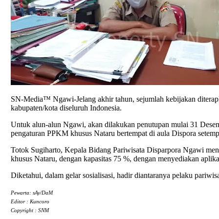
SN-Media™ Ngawi-Jelang akhir tahun, sejumlah kebijakan diterapk
kabupaten/kota diseluruh Indonesia.
Untuk alun-alun Ngawi, akan dilakukan penutupan mulai 31 Desemb
pengaturan PPKM khusus Nataru bertempat di aula Dispora setemp
Totok Sugiharto, Kepala Bidang Pariwisata Disparpora Ngawi menga
khusus Nataru, dengan kapasitas 75 %, dengan menyediakan aplikas
Diketahui, dalam gelar sosialisasi, hadir diantaranya pelaku pariwi
Pewarta: sAy/DaM
Editor : Kuncoro
Copyright : SNM