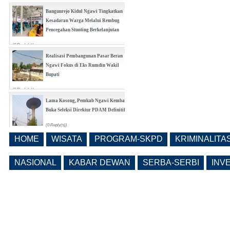
(0 Reply(s))
Bangunrejo Kidul Ngawi Tingkatkan
Kesadaran Warga Melalui Rembug
Pencegahan Stunting Berkelanjutan
(0 Reply(s))
Realisasi Pembangunan Pasar Beran
Ngawi Fokus di Eks Rumdin Wakil
Bupati
(0 Reply(s))
Lama Kosong, Pemkab Ngawi Kembali
Buka Seleksi Direktur PDAM Definitif
(0 Reply(s))
HOME
WISATA
PROGRAM-SKPD
KRIMINALITA
Pemkab Ngawi Bahas Insentif Tata
Ruang, Pelanggaran Berpotensi
NASIONAL
KABAR DEWAN
SERBA-SERBI
INV
Dikenai Denda dan Pembatasan
Fasilitas
(0 Reply(s))