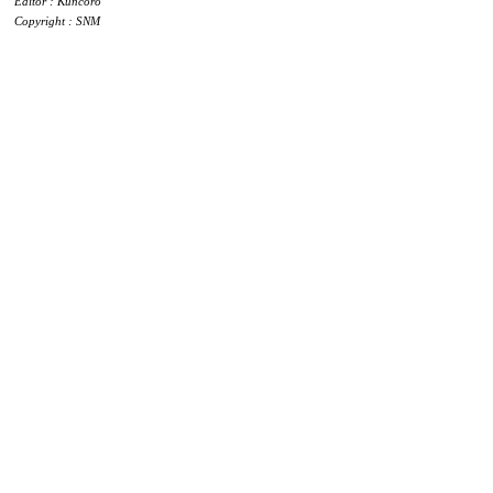
Editor : Kuncoro
Copyright : SNM