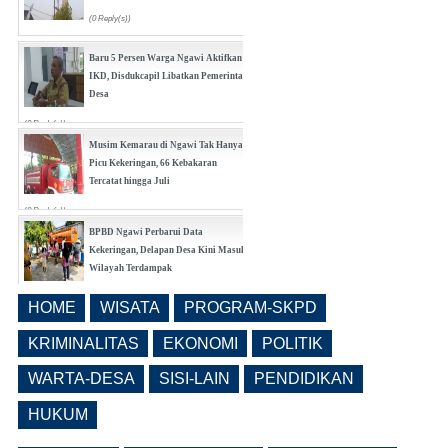
(0 Reply(s))
Baru 5 Persen Warga Ngawi Aktifkan
IKD, Disdukcapil Libatkan Pemerintah
Desa
(0 Reply(s))
Musim Kemarau di Ngawi Tak Hanya
Picu Kekeringan, 66 Kebakaran
Tercatat hingga Juli
(0 Reply(s))
BPBD Ngawi Perbarui Data
Kekeringan, Delapan Desa Kini Masuk
Wilayah Terdampak
(0 Reply(s))
HOME
WISATA
PROGRAM-SKPD
Bangunrejo Kidul Ngawi Tingkatkan
Kesadaran Warga Melalui Rembug
KRIMINALITAS
EKONOMI
POLITIK
Pencegahan Stunting Berkelanjutan
WARTA-DESA
SISI-LAIN
PENDIDIKAN
(0 Reply(s))
HUKUM