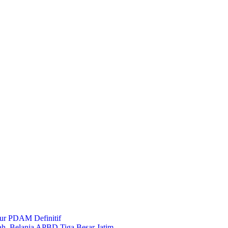
ur PDAM Definitif
ah, Belanja APBD Tiga Besar Jatim