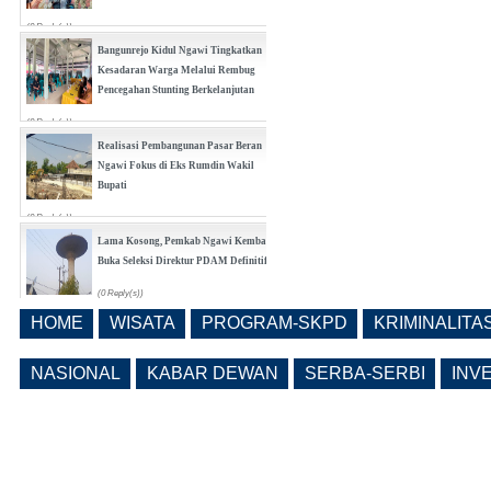
(0 Reply(s))
Bangunrejo Kidul Ngawi Tingkatkan
Kesadaran Warga Melalui Rembug
Pencegahan Stunting Berkelanjutan
(0 Reply(s))
Realisasi Pembangunan Pasar Beran
Ngawi Fokus di Eks Rumdin Wakil
Bupati
(0 Reply(s))
Lama Kosong, Pemkab Ngawi Kembali
Buka Seleksi Direktur PDAM Definitif
(0 Reply(s))
HOME
WISATA
PROGRAM-SKPD
KRIMINALITA
Pemkab Ngawi Bahas Insentif Tata
Ruang, Pelanggaran Berpotensi
NASIONAL
KABAR DEWAN
SERBA-SERBI
INV
Dikenai Denda dan Pembatasan
Fasilitas
(0 Reply(s))