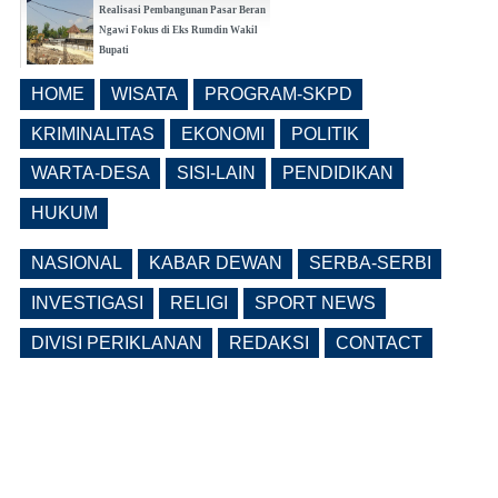
Realisasi Pembangunan Pasar Beran
Ngawi Fokus di Eks Rumdin Wakil
Bupati
(0 Reply(s))
HOME
WISATA
PROGRAM-SKPD
Lama Kosong, Pemkab Ngawi Kembali
Buka Seleksi Direktur PDAM Definitif
KRIMINALITAS
EKONOMI
POLITIK
(0 Reply(s))
WARTA-DESA
SISI-LAIN
PENDIDIKAN
HUKUM
NASIONAL
KABAR DEWAN
SERBA-SERBI
INVESTIGASI
RELIGI
SPORT NEWS
DIVISI PERIKLANAN
REDAKSI
CONTACT