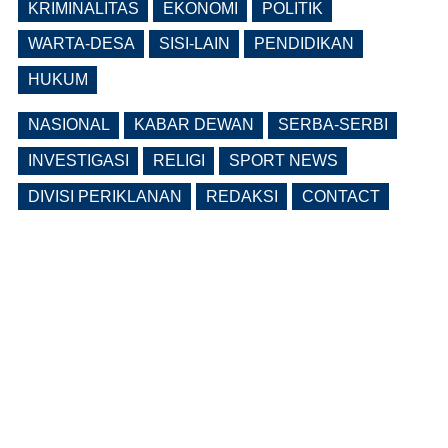
Ruang, Pelanggaran Berpotensi
KRIMINALITAS
EKONOMI
POLITIK
Dikenai Denda dan Pembatasan
Fasilitas
WARTA-DESA
SISI-LAIN
PENDIDIKAN
(0 Reply(s))
HUKUM
NASIONAL
KABAR DEWAN
SERBA-SERBI
INVESTIGASI
RELIGI
SPORT NEWS
DIVISI PERIKLANAN
REDAKSI
CONTACT