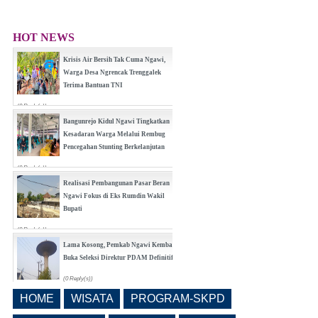
HOT NEWS
Krisis Air Bersih Tak Cuma Ngawi,
Warga Desa Ngrencak Trenggalek
Terima Bantuan TNI
(0 Reply(s))
Bangunrejo Kidul Ngawi Tingkatkan
Kesadaran Warga Melalui Rembug
Pencegahan Stunting Berkelanjutan
(0 Reply(s))
Realisasi Pembangunan Pasar Beran
Ngawi Fokus di Eks Rumdin Wakil
Bupati
(0 Reply(s))
Lama Kosong, Pemkab Ngawi Kembali
Buka Seleksi Direktur PDAM Definitif
(0 Reply(s))
HOME
WISATA
PROGRAM-SKPD
Pemkab Ngawi Bahas Insentif Tata