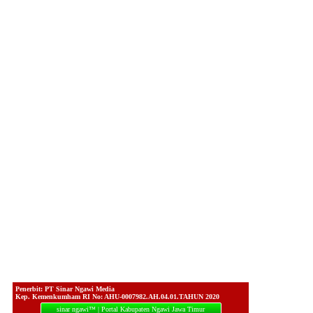
Penerbit: PT Sinar Ngawi Media
Kep. Kemenkumham RI No: AHU-0007982.AH.04.01.TAHUN 2020
sinar ngawi™ | Portal Kabupaten Ngawi Jawa Timur