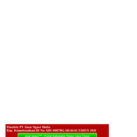
Penerbit: PT Sinar Ngawi Media
Kep. Kemenkumham RI No: AHU-0007982.AH.04.01.TAHUN 2020
sinar ngawi™ | Portal Kabupaten Ngawi Jawa Timur