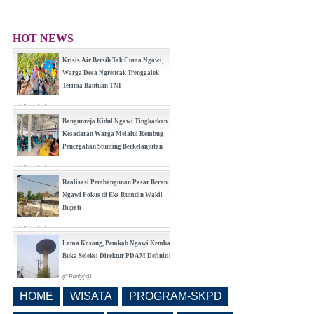
HOT NEWS
Krisis Air Bersih Tak Cuma Ngawi,
Warga Desa Ngrencak Trenggalek
Terima Bantuan TNI
(0 Reply(s))
Bangunrejo Kidul Ngawi Tingkatkan
Kesadaran Warga Melalui Rembug
Pencegahan Stunting Berkelanjutan
(0 Reply(s))
Realisasi Pembangunan Pasar Beran
Ngawi Fokus di Eks Rumdin Wakil
Bupati
(0 Reply(s))
Lama Kosong, Pemkab Ngawi Kembali
Buka Seleksi Direktur PDAM Definitif
(0 Reply(s))
HOME
WISATA
PROGRAM-SKPD
Pemkab Ngawi Bahas Insentif Tata