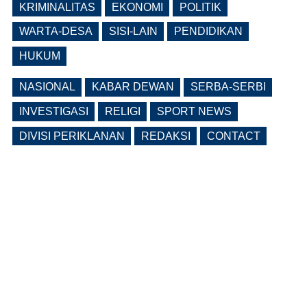
Ruang, Pelanggaran Berpotensi
KRIMINALITAS
EKONOMI
POLITIK
Dikenai Denda dan Pembatasan
Fasilitas
WARTA-DESA
SISI-LAIN
PENDIDIKAN
(0 Reply(s))
HUKUM
NASIONAL
KABAR DEWAN
SERBA-SERBI
INVESTIGASI
RELIGI
SPORT NEWS
DIVISI PERIKLANAN
REDAKSI
CONTACT