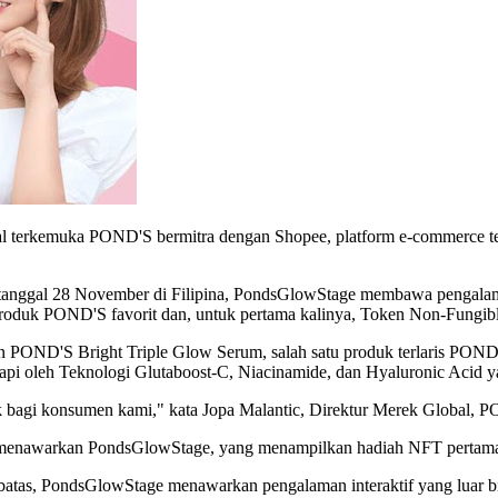
bal terkemuka POND'S bermitra dengan Shopee, platform e-commerce 
tanggal 28 November di Filipina, PondsGlowStage membawa pengalaman
-produk POND'S favorit dan, untuk pertama kalinya, Token Non-Fungibl
 POND'S Bright Triple Glow Serum, salah satu produk terlaris POND'S
pi oleh Teknologi Glutaboost-C, Niacinamide, dan Hyaluronic Acid y
ik bagi konsumen kami," kata Jopa Malantic, Direktur Merek Global,
tuk menawarkan PondsGlowStage, yang menampilkan hadiah NFT pertam
tas, PondsGlowStage menawarkan pengalaman interaktif yang luar bia