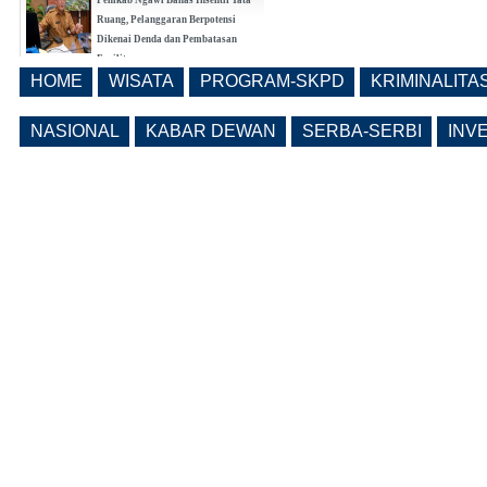
Ruang, Pelanggaran Berpotensi
Dikenai Denda dan Pembatasan
Fasilitas
HOME
WISATA
PROGRAM-SKPD
KRIMINALITA
(0 Reply(s))
Ngawi Masuk 20 Besar Nasional
Realisasi Pendapatan Daerah, Belanja
NASIONAL
KABAR DEWAN
SERBA-SERBI
INV
APBD Tiga Besar Jatim
(0 Reply(s))