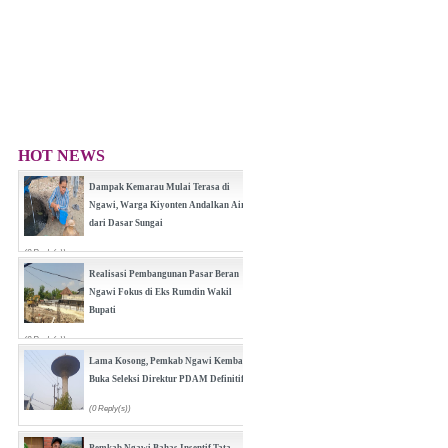
HOT NEWS
Dampak Kemarau Mulai Terasa di
Ngawi, Warga Kiyonten Andalkan Air
dari Dasar Sungai
(0 Reply(s))
Realisasi Pembangunan Pasar Beran
Ngawi Fokus di Eks Rumdin Wakil
Bupati
(0 Reply(s))
Lama Kosong, Pemkab Ngawi Kembali
Buka Seleksi Direktur PDAM Definitif
(0 Reply(s))
Pemkab Ngawi Bahas Insentif Tata