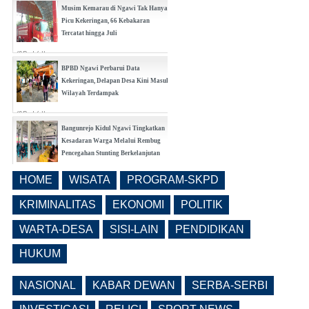
(0 Reply(s))
Musim Kemarau di Ngawi Tak Hanya
Picu Kekeringan, 66 Kebakaran
Tercatat hingga Juli
(0 Reply(s))
BPBD Ngawi Perbarui Data
Kekeringan, Delapan Desa Kini Masuk
Wilayah Terdampak
(0 Reply(s))
Bangunrejo Kidul Ngawi Tingkatkan
Kesadaran Warga Melalui Rembug
Pencegahan Stunting Berkelanjutan
(0 Reply(s))
HOME
WISATA
PROGRAM-SKPD
Realisasi Pembangunan Pasar Beran
Ngawi Fokus di Eks Rumdin Wakil
KRIMINALITAS
EKONOMI
POLITIK
Bupati
WARTA-DESA
SISI-LAIN
PENDIDIKAN
(0 Reply(s))
HUKUM
NASIONAL
KABAR DEWAN
SERBA-SERBI