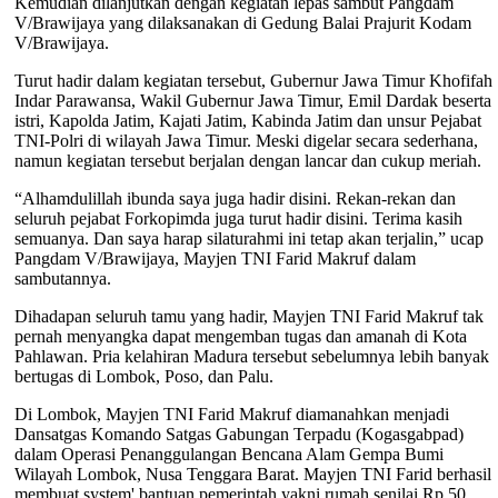
Kemudian dilanjutkan dengan kegiatan lepas sambut Pangdam
V/Brawijaya yang dilaksanakan di Gedung Balai Prajurit Kodam
V/Brawijaya.
Turut hadir dalam kegiatan tersebut, Gubernur Jawa Timur Khofifah
Indar Parawansa, Wakil Gubernur Jawa Timur, Emil Dardak beserta
istri, Kapolda Jatim, Kajati Jatim, Kabinda Jatim dan unsur Pejabat
TNI-Polri di wilayah Jawa Timur. Meski digelar secara sederhana,
namun kegiatan tersebut berjalan dengan lancar dan cukup meriah.
“Alhamdulillah ibunda saya juga hadir disini. Rekan-rekan dan
seluruh pejabat Forkopimda juga turut hadir disini. Terima kasih
semuanya. Dan saya harap silaturahmi ini tetap akan terjalin,” ucap
Pangdam V/Brawijaya, Mayjen TNI Farid Makruf dalam
sambutannya.
Dihadapan seluruh tamu yang hadir, Mayjen TNI Farid Makruf tak
pernah menyangka dapat mengemban tugas dan amanah di Kota
Pahlawan. Pria kelahiran Madura tersebut sebelumnya lebih banyak
bertugas di Lombok, Poso, dan Palu.
Di Lombok, Mayjen TNI Farid Makruf diamanahkan menjadi
Dansatgas Komando Satgas Gabungan Terpadu (Kogasgabpad)
dalam Operasi Penanggulangan Bencana Alam Gempa Bumi
Wilayah Lombok, Nusa Tenggara Barat. Mayjen TNI Farid berhasil
membuat system' bantuan pemerintah yakni rumah senilai Rp.50