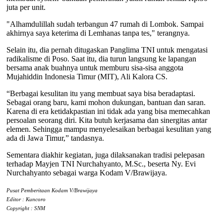
juta per unit.
"Alhamdulillah sudah terbangun 47 rumah di Lombok. Sampai
akhirnya saya keterima di Lemhanas tanpa tes," terangnya.
Selain itu, dia pernah ditugaskan Panglima TNI untuk mengatasi
radikalisme di Poso. Saat itu, dia turun langsung ke lapangan
bersama anak buahnya untuk memburu sisa-sisa anggota
Mujahiddin Indonesia Timur (MIT), Ali Kalora CS.
“Berbagai kesulitan itu yang membuat saya bisa beradaptasi.
Sebagai orang baru, kami mohon dukungan, bantuan dan saran.
Karena di era ketidakpastian ini tidak ada yang bisa memecahkan
persoalan seorang diri. Kita butuh kerjasama dan sinergitas antar
elemen. Sehingga mampu menyelesaikan berbagai kesulitan yang
ada di Jawa Timur,” tandasnya.
Sementara diakhir kegiatan, juga dilaksanakan tradisi pelepasan
terhadap Mayjen TNI Nurchahyanto, M.Sc., beserta Ny. Evi
Nurchahyanto sebagai warga Kodam V/Brawijaya.
Pusat Pemberitaan Kodam V/Brawijaya
Editor : Kuncoro
Copyright : SNM