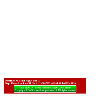
Penerbit: PT Sinar Ngawi Media
Kep. Kemenkumham RI No: AHU-0007982.AH.04.01.TAHUN 2020
sinar ngawi™ | Portal Kabupaten Ngawi Jawa Timur
Copyright © 2021 www.sinarngawi.com ® All rights reserved