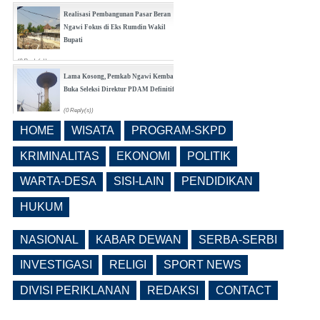
Realisasi Pembangunan Pasar Beran
Ngawi Fokus di Eks Rumdin Wakil
Bupati
(0 Reply(s))
Lama Kosong, Pemkab Ngawi Kembali
Buka Seleksi Direktur PDAM Definitif
(0 Reply(s))
HOME
WISATA
PROGRAM-SKPD
Pemkab Ngawi Bahas Insentif Tata
Ruang, Pelanggaran Berpotensi
KRIMINALITAS
EKONOMI
POLITIK
Dikenai Denda dan Pembatasan
Fasilitas
WARTA-DESA
SISI-LAIN
PENDIDIKAN
(0 Reply(s))
HUKUM
NASIONAL
KABAR DEWAN
SERBA-SERBI
INVESTIGASI
RELIGI
SPORT NEWS
DIVISI PERIKLANAN
REDAKSI
CONTACT