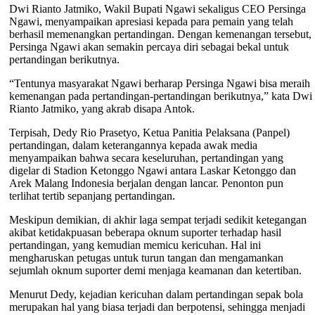
Dwi Rianto Jatmiko, Wakil Bupati Ngawi sekaligus CEO Persinga
Ngawi, menyampaikan apresiasi kepada para pemain yang telah
berhasil memenangkan pertandingan. Dengan kemenangan tersebut,
Persinga Ngawi akan semakin percaya diri sebagai bekal untuk
pertandingan berikutnya.
“Tentunya masyarakat Ngawi berharap Persinga Ngawi bisa meraih
kemenangan pada pertandingan-pertandingan berikutnya,” kata Dwi
Rianto Jatmiko, yang akrab disapa Antok.
Terpisah, Dedy Rio Prasetyo, Ketua Panitia Pelaksana (Panpel)
pertandingan, dalam keterangannya kepada awak media
menyampaikan bahwa secara keseluruhan, pertandingan yang
digelar di Stadion Ketonggo Ngawi antara Laskar Ketonggo dan
Arek Malang Indonesia berjalan dengan lancar. Penonton pun
terlihat tertib sepanjang pertandingan.
Meskipun demikian, di akhir laga sempat terjadi sedikit ketegangan
akibat ketidakpuasan beberapa oknum suporter terhadap hasil
pertandingan, yang kemudian memicu kericuhan. Hal ini
mengharuskan petugas untuk turun tangan dan mengamankan
sejumlah oknum suporter demi menjaga keamanan dan ketertiban.
Menurut Dedy, kejadian kericuhan dalam pertandingan sepak bola
merupakan hal yang biasa terjadi dan berpotensi, sehingga menjadi