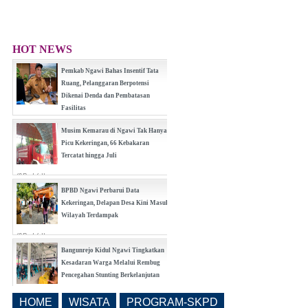
HOT NEWS
Pemkab Ngawi Bahas Insentif Tata
Ruang, Pelanggaran Berpotensi
Dikenai Denda dan Pembatasan
Fasilitas
(0 Reply(s))
Musim Kemarau di Ngawi Tak Hanya
Picu Kekeringan, 66 Kebakaran
Tercatat hingga Juli
(0 Reply(s))
BPBD Ngawi Perbarui Data
Kekeringan, Delapan Desa Kini Masuk
Wilayah Terdampak
(0 Reply(s))
Bangunrejo Kidul Ngawi Tingkatkan
Kesadaran Warga Melalui Rembug
Pencegahan Stunting Berkelanjutan
(0 Reply(s))
HOME
WISATA
PROGRAM-SKPD