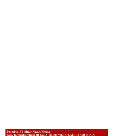
Penerbit: PT Sinar Ngawi Media
Kep. Kemenkumham RI No: AHU-0007982.AH.04.01.TAHUN 2020