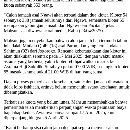
kuota sebanyak 553 orang.
"Calon jamaah asal Ngawi akan terbagi dalam dua kloter. Kloter 54
sebanyak 388 jamaah seluruhnya dari Ngawi, sementara kloter 55
merupakan gabungan jamaah dari Ngawi dan Pacitan," jelas
Mahsun saat diwawancarai media, Rabu (23/04/2025).
Mahsun juga menyebutkan bahwa calon jamaah haji termuda tahun
ini adalah Mutiara Qolbi (18) asal Paron, dan yang tertua adalah
Sahimun (93) dari Jogorogo. Rencana keberangkatan dua kloter ini
akan dilakukan serentak pada 17 Mei 2025, dengan waktu masuk
asrama yang berbeda, yakni kloter 54 dijadwalkan masuk ke
Asrama Haji Sukolilo Surabaya pukul 07.00 WIB, sedangkan kloter
55 masuk asrama pukul 21.00 WIB di hari yang sama.
Dalam proses pemeriksaan kesehatan, satu calon jamaah dinyatakan
tidak lolos istithaah, artinya belum memenuhi syarat kesehatan untuk
diberangkatkan.
Terkait sisa kuota yang belum lunas, Mahsun menambahkan bahwa
pemerintah telah memberikan perpanjangan waktu pelunasan biaya
haji tahap kedua. Awalnya hanya sampai 17 April 2025, kini
diperpanjang hingga 25 April 2025.
"Kami berharap sisa calon jamaah dapat segera menyelesaikan