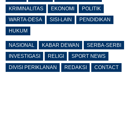
Realisasi Pembangunan Pasar Beran
Ngawi Fokus di Eks Rumdin Wakil
KRIMINALITAS
EKONOMI
POLITIK
Bupati
WARTA-DESA
SISI-LAIN
PENDIDIKAN
(0 Reply(s))
HUKUM
NASIONAL
KABAR DEWAN
SERBA-SERBI
INVESTIGASI
RELIGI
SPORT NEWS
DIVISI PERIKLANAN
REDAKSI
CONTACT