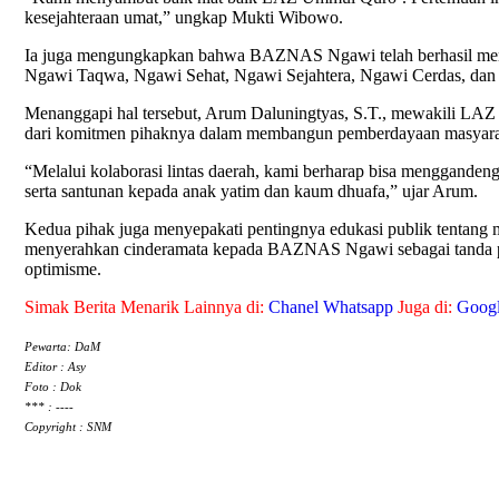
kesejahteraan umat,” ungkap Mukti Wibowo.
Ia juga mengungkapkan bahwa BAZNAS Ngawi telah berhasil mengelo
Ngawi Taqwa, Ngawi Sehat, Ngawi Sejahtera, Ngawi Cerdas, dan
Menanggapi hal tersebut, Arum Daluningtyas, S.T., mewakili LAZ
dari komitmen pihaknya dalam membangun pemberdayaan masyarak
“Melalui kolaborasi lintas daerah, kami berharap bisa menggand
serta santunan kepada anak yatim dan kaum dhuafa,” ujar Arum.
Kedua pihak juga menyepakati pentingnya edukasi publik tentang 
menyerahkan cinderamata kepada BAZNAS Ngawi sebagai tanda per
optimisme.
Simak Berita Menarik Lainnya di:
Chanel Whatsapp
Juga di:
Goog
Pewarta: DaM
Editor : Asy
Foto : Dok
*** : ----
Copyright : SNM