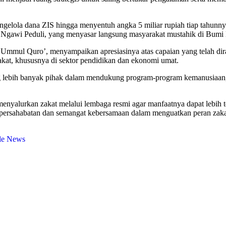
la dana ZIS hingga menyentuh angka 5 miliar rupiah tiap tahunnya. 
 Ngawi Peduli, yang menyasar langsung masyarakat mustahik di Bu
 Ummul Quro’, menyampaikan apresiasinya atas capaian yang telah d
at, khususnya di sektor pendidikan dan ekonomi umat.
eng lebih banyak pihak dalam mendukung program-program kemanusiaa
menyalurkan zakat melalui lembaga resmi agar manfaatnya dapat lebih
sahabatan dan semangat kebersamaan dalam menguatkan peran zakat.
le News