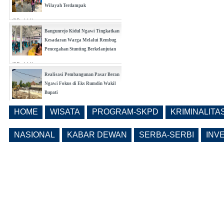
Wilayah Terdampak
(0 Reply(s))
Bangunrejo Kidul Ngawi Tingkatkan
Kesadaran Warga Melalui Rembug
Pencegahan Stunting Berkelanjutan
(0 Reply(s))
Realisasi Pembangunan Pasar Beran
Ngawi Fokus di Eks Rumdin Wakil
Bupati
(0 Reply(s))
HOME
WISATA
PROGRAM-SKPD
KRIMINALITA
Lama Kosong, Pemkab Ngawi Kembali
Buka Seleksi Direktur PDAM Definitif
NASIONAL
KABAR DEWAN
SERBA-SERBI
INV
(0 Reply(s))