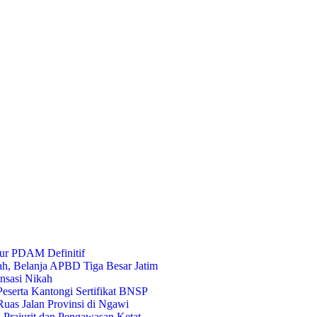
ur PDAM Definitif
ah, Belanja APBD Tiga Besar Jatim
nsasi Nikah
eserta Kantongi Sertifikat BNSP
uas Jalan Provinsi di Ngawi
Prajurit dan Pengawasan Ketat