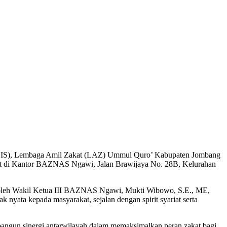
h (ZIS), Lembaga Amil Zakat (LAZ) Ummul Quro’ Kabupaten Jombang
at di Kantor BAZNAS Ngawi, Jalan Brawijaya No. 28B, Kelurahan
 oleh Wakil Ketua III BAZNAS Ngawi, Mukti Wibowo, S.E., ME,
nyata kepada masyarakat, sejalan dengan spirit syariat serta
bangun sinergi antarwilayah dalam memaksimalkan peran zakat bagi