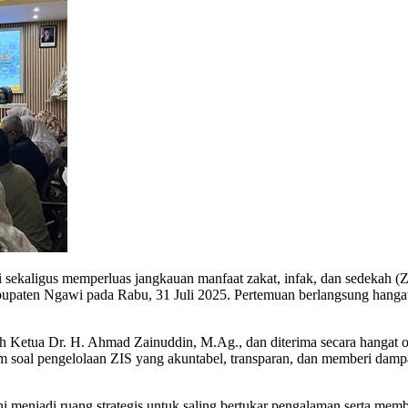
 sekaligus memperluas jangkauan manfaat zakat, infak, dan sedeka
upaten Ngawi pada Rabu, 31 Juli 2025. Pertemuan berlangsung hang
Ketua Dr. H. Ahmad Zainuddin, M.Ag., dan diterima secara hangat
 soal pengelolaan ZIS yang akuntabel, transparan, dan memberi dampak 
menjadi ruang strategis untuk saling bertukar pengalaman serta mem