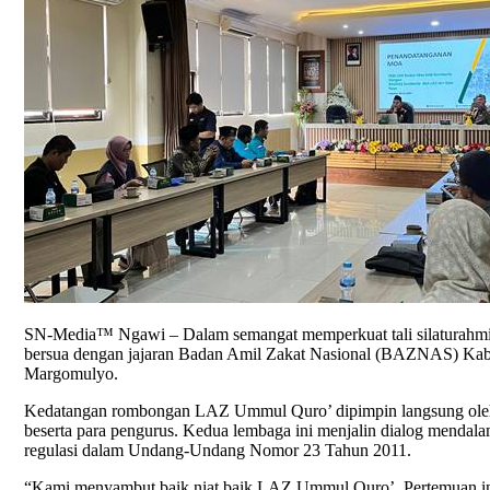
SN-Media™ Ngawi – Dalam semangat memperkuat tali silaturahmi
bersua dengan jajaran Badan Amil Zakat Nasional (BAZNAS) Kab
Margomulyo.
Kedatangan rombongan LAZ Ummul Quro’ dipimpin langsung oleh 
beserta para pengurus. Kedua lembaga ini menjalin dialog mendalam
regulasi dalam Undang-Undang Nomor 23 Tahun 2011.
“Kami menyambut baik niat baik LAZ Ummul Quro’. Pertemuan ini 