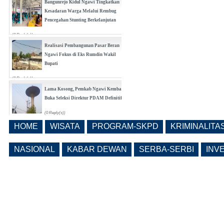
Bangunrejo Kidul Ngawi Tingkatkan
Kesadaran Warga Melalui Rembug
Pencegahan Stunting Berkelanjutan
(0 Reply(s))
Realisasi Pembangunan Pasar Beran
Ngawi Fokus di Eks Rumdin Wakil
Bupati
(0 Reply(s))
Lama Kosong, Pemkab Ngawi Kembali
Buka Seleksi Direktur PDAM Definitif
(0 Reply(s))
HOME
WISATA
PROGRAM-SKPD
KRIMINALITA
Pemkab Ngawi Bahas Insentif Tata
Ruang, Pelanggaran Berpotensi
NASIONAL
KABAR DEWAN
SERBA-SERBI
INV
Dikenai Denda dan Pembatasan
Fasilitas
(0 Reply(s))