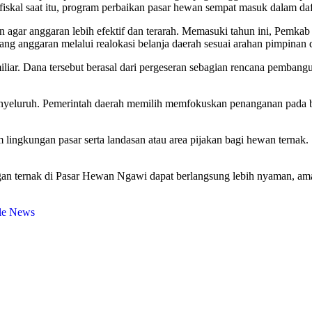
 fiskal saat itu, program perbaikan pasar hewan sempat masuk dalam da
an agar anggaran lebih efektif dan terarah. Memasuki tahun ini, Pemk
ang anggaran melalui realokasi belanja daerah sesuai arahan pimpinan 
 miliar. Dana tersebut berasal dari pergeseran sebagian rencana pemb
enyeluruh. Pemerintah daerah memilih memfokuskan penanganan pada b
alam lingkungan pasar serta landasan atau area pijakan bagi hewan terna
angan ternak di Pasar Hewan Ngawi dapat berlangsung lebih nyaman, a
le News