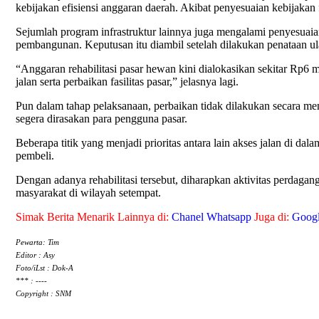
kebijakan efisiensi anggaran daerah. Akibat penyesuaian kebijakan
Sejumlah program infrastruktur lainnya juga mengalami penyesuai
pembangunan. Keputusan itu diambil setelah dilakukan penataan ul
“Anggaran rehabilitasi pasar hewan kini dialokasikan sekitar Rp6
jalan serta perbaikan fasilitas pasar,” jelasnya lagi.
Pun dalam tahap pelaksanaan, perbaikan tidak dilakukan secara m
segera dirasakan para pengguna pasar.
Beberapa titik yang menjadi prioritas antara lain akses jalan di d
pembeli.
Dengan adanya rehabilitasi tersebut, diharapkan aktivitas perdag
masyarakat di wilayah setempat.
Simak Berita Menarik Lainnya di:
Chanel Whatsapp
Juga di:
Goog
Pewarta: Tim
Editor : Asy
Foto/iLst : Dok-A
*** : ----
Copyright : SNM